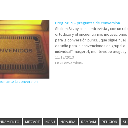
Preg. 5619 – preguntas de conversion
Shalom Si voy a una entrevista , con un rab
ortodoxo y el encuentra mis motivaciones
para la conversión puras. ¿que sigue ? ¿el
estudio para la convenciones es grupal o
individual? musjeret, montevideo uruguay
Shalom. Su pregunta queda a la espera de
11/12/2013
respondida aquí debajo, en la sección…
En «Conversion»
ion ante la conversion
NDAMIENTO
MITZVOT
NOAJ
NOAJIDA
RAMBAM
RELIGION
SH