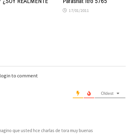
 – ¿SOY REALMENTE
Parashat Itró 5765
17/01/2011
 login to comment
Oldest
 imagino que usted hce charlas de tora muy buenas