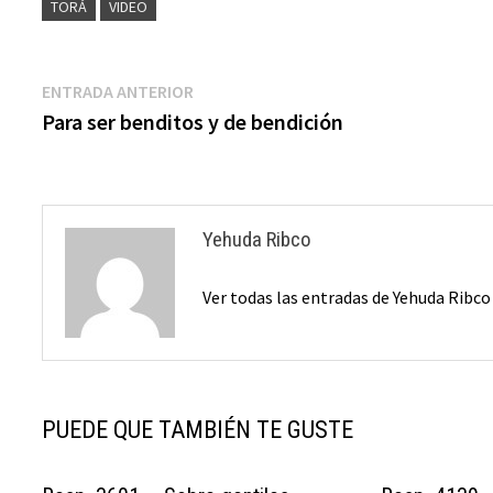
TORÁ
VIDEO
Navegación
Entrada
ENTRADA ANTERIOR
anterior:
Para ser benditos y de bendición
de
entradas
Yehuda Ribco
Ver todas las entradas de Yehuda Ribc
PUEDE QUE TAMBIÉN TE GUSTE