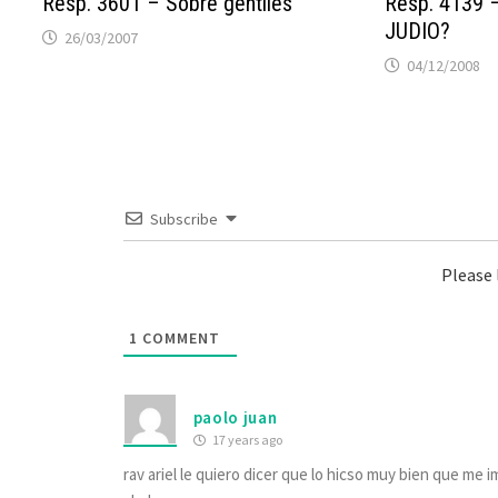
Resp. 3601 – Sobre gentiles
Resp. 4139
JUDIO?
26/03/2007
04/12/2008
Subscribe
Please
1
COMMENT
paolo juan
17 years ago
rav ariel le quiero dicer que lo hicso muy bien que me