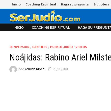
Saltar
Inicio
Coaching Espiritual
Haga su pregunta
Biblioteca
al
contenido
INICIO
COACHING ESPIRITUAL
HAGA SU PREGUNT
CONVERSION
/
GENTILES
/
PUEBLO JUDÍO
/
VIDEOS
Noájidas: Rabino Ariel Milst
por
Yehuda Ribco
23/09/2008