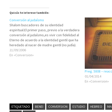
Quizás te interese también:
Conversión al judaísmo
Shalom buscadores de su identidad
espiritual.El primer paso, previo a la verdadera
conversión al judaísmo,es vivir con fidelidad al
Eterno de acuerdo a la identidad gentil que ha
heredado al nacer de madre gentil (no judía).
¿Cómo vive con fidelidad a Dios siendo gentil?
21/09/2006
Para responder a esta interrogante, le pido
En «Conversion»
que…
Preg. 5808 – reacc
01/04/2014
En «Conversion»
ETIQUETADO
BENEI
CONVERSION
ESTUDIO
HEBREO
MA