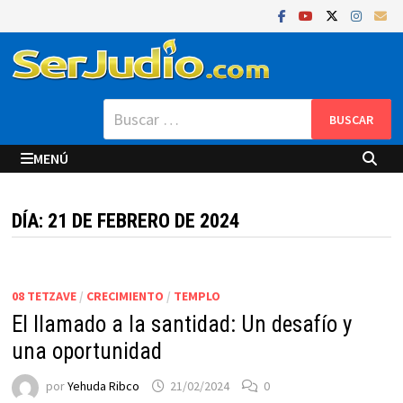
Saltar
al
contenido
Buscar:
MENÚ
DÍA:
21 DE FEBRERO DE 2024
08 TETZAVE
/
CRECIMIENTO
/
TEMPLO
El llamado a la santidad: Un desafío y
una oportunidad
por
Yehuda Ribco
21/02/2024
0