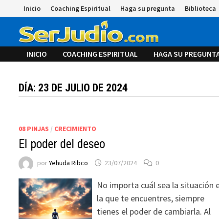
Saltar
Inicio
Coaching Espiritual
Haga su pregunta
Biblioteca
al
contenido
INICIO
COACHING ESPIRITUAL
HAGA SU PREGUNT
DÍA:
23 DE JULIO DE 2024
08 PINJAS
/
CRECIMIENTO
El poder del deseo
por
Yehuda Ribco
23/07/2024
0
No importa cuál sea la situación 
la que te encuentres, siempre
tienes el poder de cambiarla. Al