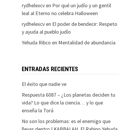
rydhelexcv
en
Por qué un judío y un gentil
leal al Eterno no celebra Halloween
rydhelexcv
en
El poder de bendecir: Respeto
y ayuda al pueblo judío
Yehuda Ribco
en
Mentalidad de abundancia
ENTRADAS RECIENTES
El éxito que nadie ve
Respuesta 6087 – ¿Los planetas deciden tu
vida? Lo que dice la ciencia… y lo que
enseña la Torá
No son los problemas: es el enemigo que
llevas dentro | KABBALAH. El Rabino Yehuda