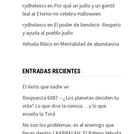
rydhelexcv
en
Por qué un judío y un gentil
leal al Eterno no celebra Halloween
rydhelexcv
en
El poder de bendecir: Respeto
y ayuda al pueblo judío
Yehuda Ribco
en
Mentalidad de abundancia
ENTRADAS RECIENTES
El éxito que nadie ve
Respuesta 6087 – ¿Los planetas deciden tu
vida? Lo que dice la ciencia… y lo que
enseña la Torá
No son los problemas: es el enemigo que
llevas dentro | KABBALAH. El Rabino Yehuda