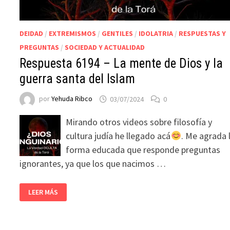
DEIDAD
/
EXTREMISMOS
/
GENTILES
/
IDOLATRIA
/
RESPUESTAS Y
PREGUNTAS
/
SOCIEDAD Y ACTUALIDAD
Respuesta 6194 – La mente de Dios y la
guerra santa del Islam
por
Yehuda Ribco
03/07/2024
0
Mirando otros videos sobre filosofía y
cultura judía he llegado acá
. Me agrada 
forma educada que responde preguntas
ignorantes, ya que los que nacimos …
LEER MÁS