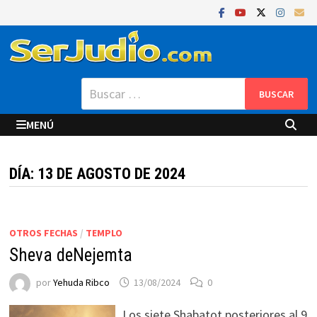
Saltar
al
contenido
Buscar:
MENÚ
DÍA:
13 DE AGOSTO DE 2024
OTROS FECHAS
/
TEMPLO
Sheva deNejemta
por
Yehuda Ribco
13/08/2024
0
Los siete Shabatot posteriores al 9