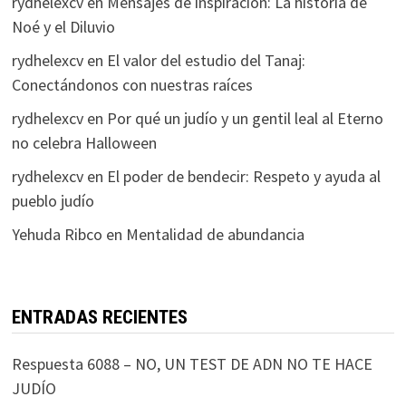
rydhelexcv
en
Mensajes de inspiración: La historia de
Noé y el Diluvio
rydhelexcv
en
El valor del estudio del Tanaj:
Conectándonos con nuestras raíces
rydhelexcv
en
Por qué un judío y un gentil leal al Eterno
no celebra Halloween
rydhelexcv
en
El poder de bendecir: Respeto y ayuda al
pueblo judío
Yehuda Ribco
en
Mentalidad de abundancia
ENTRADAS RECIENTES
Respuesta 6088 – NO, UN TEST DE ADN NO TE HACE
JUDÍO