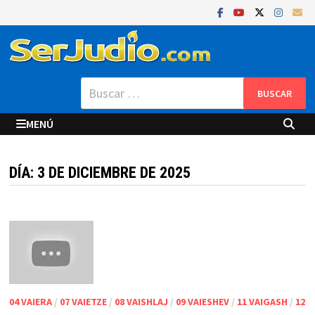
Saltar
al
contenido
Buscar:
MENÚ
DÍA:
3 DE DICIEMBRE DE 2025
04 VAIERA
/
07 VAIETZE
/
08 VAISHLAJ
/
09 VAIESHEV
/
11 VAIGASH
/
12