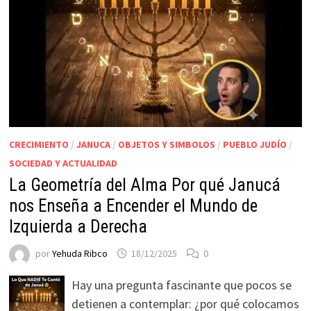
CRECIMIENTO
/
JANUCA
/
OBJETOS Y SIMBOLOS
/
PUEBLO JUDÍO
/
SOCIEDAD Y ACTUALIDAD
La Geometría del Alma Por qué Janucá
nos Enseña a Encender el Mundo de
Izquierda a Derecha
por
Yehuda Ribco
18/12/2025
0
Hay una pregunta fascinante que pocos se
detienen a contemplar: ¿por qué colocamos