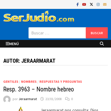
Saltar
al
contenido
Buscar:
MENÚ
AUTOR:
JERAARMARAT
GENTILES
/
NOMBRES
/
RESPUESTAS Y PREGUNTAS
Resp. 3963 – Nombre hebreo
por
Jeraarmarat
23/01/2008
0
Jeraarmarat nos consulta: Dios