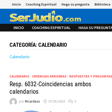
Saltar
Inicio
Coaching Espiritual
Haga su pregunta
Biblioteca
al
contenido
INICIO
COACHING ESPIRITUAL
HAGA SU PREGUNT
CATEGORÍA:
CALENDARIO
Calendario
CALENDARIO
/
CREENCIAS ERRONEAS
/
RESPUESTAS Y PREGUNTA
Resp. 6032-Coincidencias ambos
calendarios
por
Ricardazo
07/05/2016
5