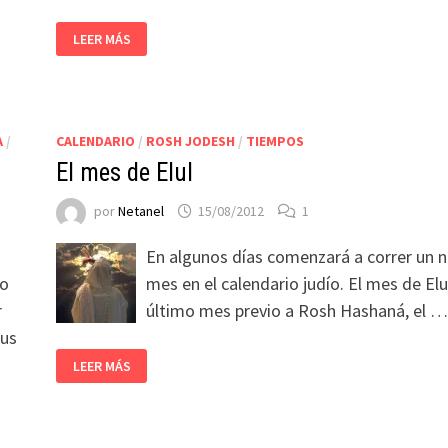
LEER MÁS
A
/
CALENDARIO
/
ROSH JODESH
/
TIEMPOS
El mes de Elul
por
Netanel
15/08/2012
1
En algunos días comenzará a correr un 
to
mes en el calendario judío. El mes de Elul
r
último mes previo a Rosh Hashaná, el …
sus
LEER MÁS