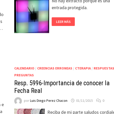
No hay extracto porque es una
entrada protegida.
do
os
LEER MÁS
 …
CALENDARIO
/
CREENCIAS ERRONEAS
/
CTERAPIA
/
RESPUESTAS
PREGUNTAS
Resp. 5996-Importancia de conocer la
Fecha Real
por
Luis Diego Perez Chacon
01/11/2015
0
á e
ía
Reciba de mi parte saludos cordial