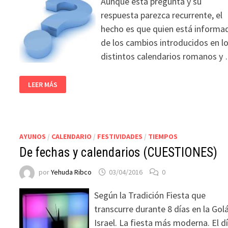
Aunque esta pregunta y su
respuesta parezca recurrente, el
hecho es que quien está informa
de los cambios introducidos en l
distintos calendarios romanos y
LEER MÁS
AYUNOS
/
CALENDARIO
/
FESTIVIDADES
/
TIEMPOS
De fechas y calendarios (CUESTIONES)
por
Yehuda Ribco
03/04/2016
0
Según la Tradición Fiesta que
transcurre durante 8 días en la Gol
Israel. La fiesta más moderna. El d