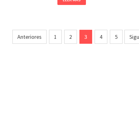
Paginación
Anteriores
1
2
3
4
5
Sig
de
entradas