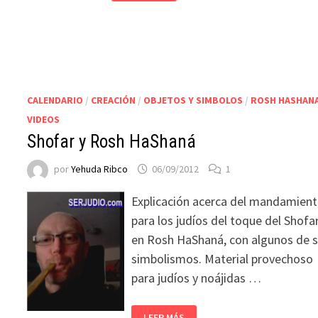
CALENDARIO
/
CREACIÓN
/
OBJETOS Y SIMBOLOS
/
ROSH HASHAN
VIDEOS
Shofar y Rosh HaShaná
por
Yehuda Ribco
06/09/2012
1
Explicación acerca del mandamien
para los judíos del toque del Shofa
en Rosh HaShaná, con algunos de 
simbolismos. Material provechoso
para judíos y noájidas …
LEER MÁS