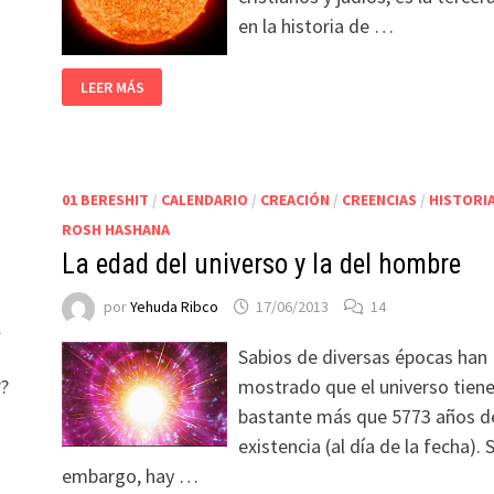
en la historia de …
LEER MÁS
01 BERESHIT
/
CALENDARIO
/
CREACIÓN
/
CREENCIAS
/
HISTORI
ROSH HASHANA
La edad del universo y la del hombre
por
Yehuda Ribco
17/06/2013
14
l
Sabios de diversas épocas han
??
mostrado que el universo tien
bastante más que 5773 años d
existencia (al día de la fecha). 
embargo, hay …