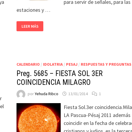
ya
para servir de señales, para las
estaciones y …
LEER MÁS
CALENDARIO
/
IDOLATRIA
/
PESAJ
/
RESPUESTAS Y PREGUNTAS
s
Preg. 5685 – FIESTA SOL 3ER
COINCIDENCIA MILAGRO
por
Yehuda Ribco
13/01/2014
1
r
el
Fiesta Sol.3er coincidencia.Mil
LA Pascua-Pésaj 2011 además
coincidir en la fecha de celebra
cristianos y judios, es la tercer