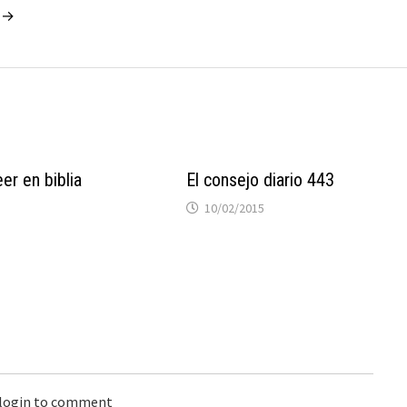
o →
er en biblia
El consejo diario 443
10/02/2015
 login to comment