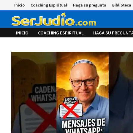
Saltar
Inicio
Coaching Espiritual
Haga su pregunta
Biblioteca
al
contenido
INICIO
COACHING ESPIRITUAL
HAGA SU PREGUNT