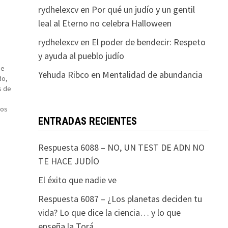
rydhelexcv
en
Por qué un judío y un gentil
leal al Eterno no celebra Halloween
rydhelexcv
en
El poder de bendecir: Respeto
y ayuda al pueblo judío
ue
Yehuda Ribco
en
Mentalidad de abundancia
do,
s de
los
ENTRADAS RECIENTES
Respuesta 6088 – NO, UN TEST DE ADN NO
TE HACE JUDÍO
El éxito que nadie ve
Respuesta 6087 – ¿Los planetas deciden tu
vida? Lo que dice la ciencia… y lo que
enseña la Torá