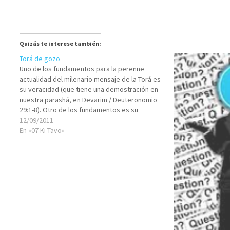
Quizás te interese también:
Torá de gozo
Uno de los fundamentos para la perenne
actualidad del milenario mensaje de la Torá es
su veracidad (que tiene una demostración en
nuestra parashá, en Devarim / Deuteronomio
29:1-8). Otro de los fundamentos es su
(habitualmente) sencilla practicidad. Y otro
12/09/2011
más, es la esencia de su mensaje, que en la…
En «07 Ki Tavo»