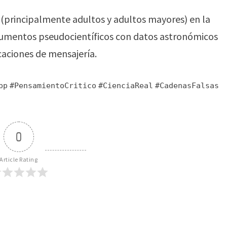
 (principalmente adultos y adultos mayores) en la
rgumentos pseudocientíficos con datos astronómicos
icaciones de mensajería.
pp
#PensamientoCritico
#CienciaReal
#CadenasFalsas
0
Article Rating