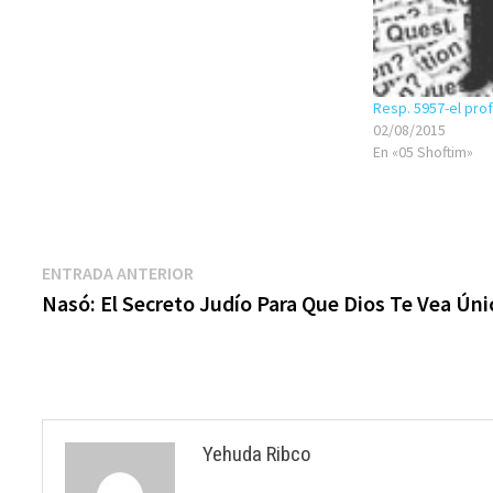
Resp. 5957-el pro
02/08/2015
En «05 Shoftim»
Navegación
Entrada
ENTRADA ANTERIOR
anterior:
Nasó: El Secreto Judío Para Que Dios Te Vea Úni
de
entradas
Yehuda Ribco