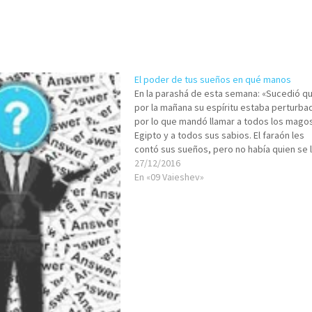
El poder de tus sueños en qué manos
En la parashá de esta semana: «Sucedió q
por la mañana su espíritu estaba perturba
por lo que mandó llamar a todos los mago
Egipto y a todos sus sabios. El faraón les
contó sus sueños, pero no había quien se 
interpretase al faraón.»(Ber. 41:8) Y la
27/12/2016
semana…
En «09 Vaieshev»