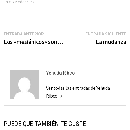
En «07 Kedoshim»
Navegación
Entrada
E
ENTRADA ANTERIOR
ENTRADA SIGUIENTE
anterior:
s
Los «mesiánicos» son…
La mudanza
de
entradas
Yehuda Ribco
Ver todas las entradas de Yehuda
Ribco →
PUEDE QUE TAMBIÉN TE GUSTE