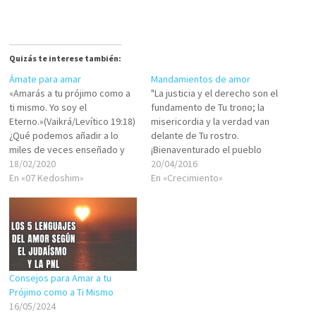
Quizás te interese también:
Ámate para amar
Mandamientos de amor
«Amarás a tu prójimo como a
"La justicia y el derecho son el
ti mismo. Yo soy el
fundamento de Tu trono; la
Eterno.»(Vaikrá/Levítico 19:18)
misericordia y la verdad van
¿Qué podemos añadir a lo
delante de Tu rostro.
miles de veces enseñado y
¡Bienaventurado el pueblo
explicado por los grandes
18/02/2020
que conoce su proximidad
20/04/2016
maestros?Nada.Solo recordar
En «07 Kedoshim»
con el Eterno! Andarán a la luz
En «Crecimiento»
algunas pocas lecciones de
de Tu rostro.En Tu nombre se
los maestros que pueden ser
alegrarán todo el día, y en Tu
útiles para mejorar tu
justicia serán
experiencia diaria de vida.
enaltecidos.Porque…
Para que no queden…
Consejos para Amar a tu
Prójimo como a Ti Mismo
16/05/2024