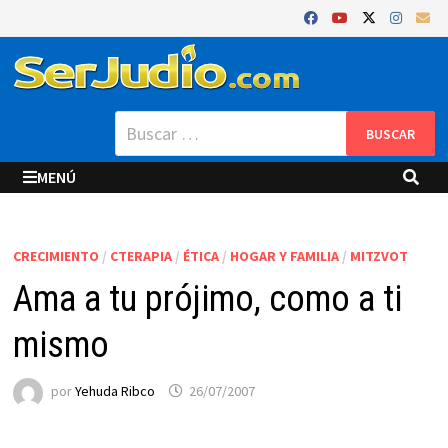
Saltar
al
contenido
Buscar:
MENÚ
CRECIMIENTO
/
CTERAPIA
/
ÉTICA
/
HOGAR Y FAMILIA
/
MITZVOT
Ama a tu prójimo, como a ti
mismo
por
Yehuda Ribco
26/07/2007