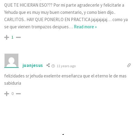
QUE TE HICIERAN ESO??? Por mi parte agradecerle y felicitarle a
Yehuda que es muy muy buen comentario, y como bien dijo..
CARLITOS.. HAY QUE PONERLO EN PRACTICA jajajajajaj… como ya
se que vienen trompazos despues
…
Read more »
1
juanjesus
11 years ago
felizidades sr jehuda exelente enseñanza que el eterno le de mas
sabiduria
0