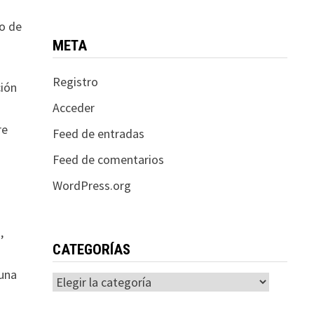
to de
META
Registro
ción
Acceder
re
Feed de entradas
Feed de comentarios
WordPress.org
,
CATEGORÍAS
 una
Categorías