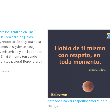
ra los gentiles en Sinaí
la Torá para los judíos?
, recopilación sagrada de la
ramos el siguiente pasaje
ez misterioso y esclarecedor:
a Sinaí al monte (en donde
rá a los judíos)? Repondieron
 monte en que descendió la
á)…
roneas»
Aprende a hablar respetuosamente de ti
20/12/2018