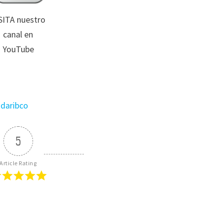
SITA nuestro
canal en
YouTube
udaribco
5
Article Rating