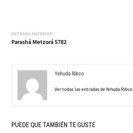
Navegación
Entrada
ENTRADA ANTERIOR
anterior:
Parashá Metzorá 5782
de
entradas
Yehuda Ribco
Ver todas las entradas de Yehuda Ribc
PUEDE QUE TAMBIÉN TE GUSTE