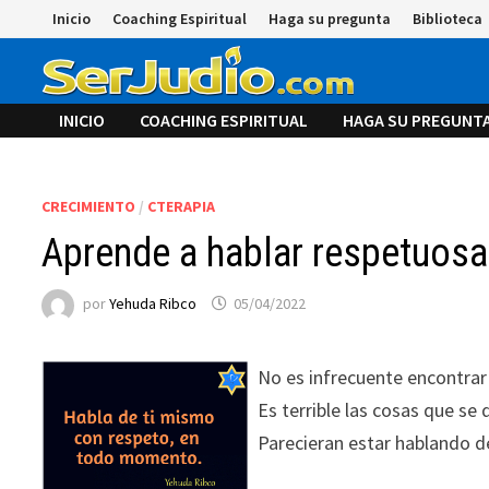
Saltar
Inicio
Coaching Espiritual
Haga su pregunta
Biblioteca
al
contenido
INICIO
COACHING ESPIRITUAL
HAGA SU PREGUNT
CRECIMIENTO
/
CTERAPIA
Aprende a hablar respetuosa
por
Yehuda Ribco
05/04/2022
No es infrecuente encontrar
Es terrible las cosas que se
Parecieran estar hablando d