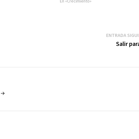
En «Crecimiento»
ENTRADA SIGU
Salir par
o →