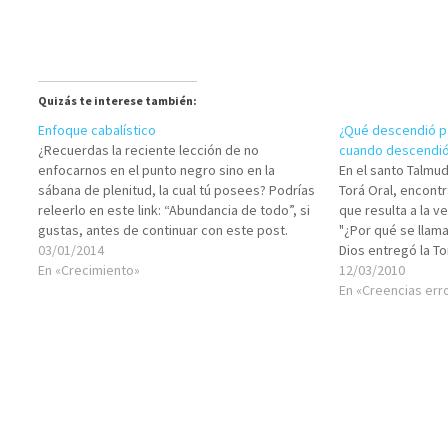
Quizás te interese también:
Enfoque cabalístico
¿Qué descendió pa
¿Recuerdas la reciente lección de no
cuando descendió 
enfocarnos en el punto negro sino en la
En el santo Talmud
sábana de plenitud, la cual tú posees? Podrías
Torá Oral, encont
releerlo en este link: “Abundancia de todo”, si
que resulta a la v
gustas, antes de continuar con este post.
"¿Por qué se llam
Muchos tienen la rutina de concentrarse en las
03/01/2014
Dios entregó la To
carencias, en las faltas, en…
En «Crecimiento»
los sabios: es el
12/03/2010
envidia/odio (sin
En «Creencias er