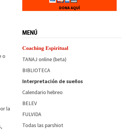
DONA AQUÍ
MENÚ
Coaching Espiritual
e o
TANAJ online (beta)
BIBLIOTECA
Interpretación de sueños
Calendario hebreo
BELEV
or la
FULVIDA
Todas las parshiot
,