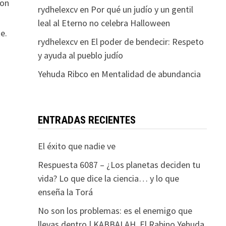
son
rydhelexcv
en
Por qué un judío y un gentil
leal al Eterno no celebra Halloween
e.
rydhelexcv
en
El poder de bendecir: Respeto
y ayuda al pueblo judío
Yehuda Ribco
en
Mentalidad de abundancia
ENTRADAS RECIENTES
El éxito que nadie ve
Respuesta 6087 – ¿Los planetas deciden tu
vida? Lo que dice la ciencia… y lo que
enseña la Torá
No son los problemas: es el enemigo que
llevas dentro | KABBALAH. El Rabino Yehuda