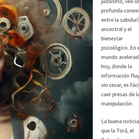
judaísmo, veo u
profunda conex
entre la sabidur
ancestral y el
bienestar
psicológico. En 
mundo acelerad
hoy, donde la
información flu
sin cesar, es fáci
caer presas de l
manipulación.
La buena noticia
que la Torá, el