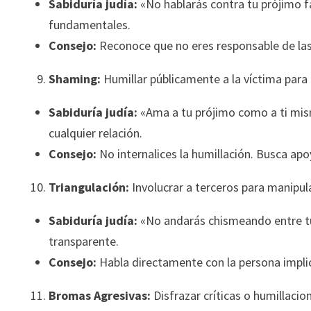
Sabiduría judía:
«No hablarás contra tu prójimo f
fundamentales.
Consejo:
Reconoce que no eres responsable de las 
Shaming:
Humillar públicamente a la víctima para 
Sabiduría judía:
«Ama a tu prójimo como a ti mism
cualquier relación.
Consejo:
No internalices la humillación. Busca apo
Triangulación:
Involucrar a terceros para manipula
Sabiduría judía:
«No andarás chismeando entre tu 
transparente.
Consejo:
Habla directamente con la persona impli
Bromas Agresivas:
Disfrazar críticas o humillac