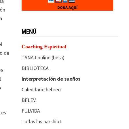
na
DONA AQUÍ
ión
ía
MENÚ
el
Coaching Espiritual
o de
TANAJ online (beta)
BIBLIOTECA
ye
Interpretación de sueños
l
a
Calendario hebreo
BELEV
FULVIDA
 es
Todas las parshiot