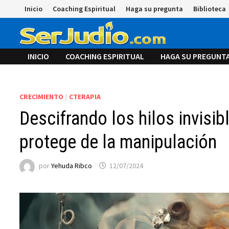
Saltar
Inicio
Coaching Espiritual
Haga su pregunta
Biblioteca
al
contenido
INICIO
COACHING ESPIRITUAL
HAGA SU PREGUNT
CRECIMIENTO
/
CTERAPIA
Descifrando los hilos invisib
protege de la manipulación
por
Yehuda Ribco
12/07/2024