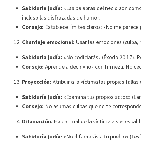
Sabiduría judía:
«Las palabras del necio son como
incluso las disfrazadas de humor.
Consejo:
Establece límites claros: «No me parece g
Chantaje emocional:
Usar las emociones (culpa, 
Sabiduría judía:
«No codiciarás» (Éxodo 20:17). R
Consejo:
Aprende a decir «no» con firmeza. No ce
Proyección:
Atribuir a la víctima las propias falla
Sabiduría judía:
«Examina tus propios actos» (Lam
Consejo:
No asumas culpas que no te corresponden
Difamación:
Hablar mal de la víctima a sus espald
Sabiduría judía:
«No difamarás a tu pueblo» (Levít