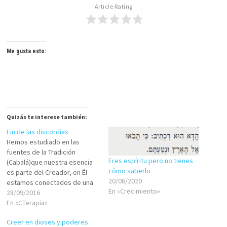
Article Rating
Me gusta esto:
Quizás te interese también:
Fin de las discordias
Hemos estudiado en las
fuentes de la Tradición
Eres espíritu pero no tienes
(Cabalá)que nuestra esencia
cómo saberlo
es parte del Creador, en Él
20/08/2020
estamos conectados de una
En «Crecimiento»
manera incomprensible para
28/09/2016
nuestra mente limitada por el
En «CTerapia»
espacio/tiempo. Ese Yo
Creer en dioses y poderes
Esencial, la NESHAMÁ