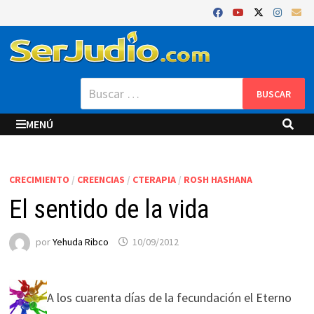
Saltar
al
contenido
Buscar:
MENÚ
CRECIMIENTO
/
CREENCIAS
/
CTERAPIA
/
ROSH HASHANA
El sentido de la vida
por
Yehuda Ribco
10/09/2012
A los cuarenta días de la fecundación el Eterno