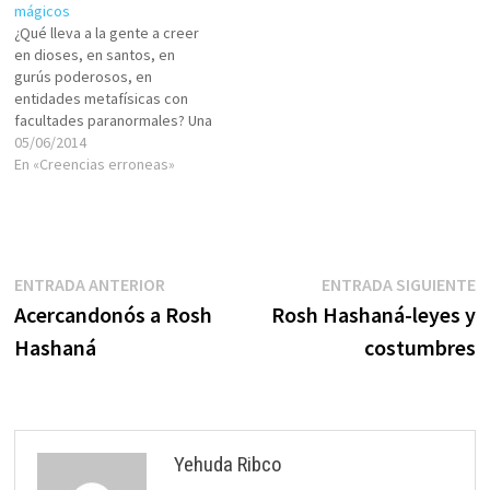
mágicos
(espíritu) desdibuja las
¿Qué lleva a la gente a creer
diferencias que se imponen a
en dioses, en santos, en
causa del materialismo. Si
gurús poderosos, en
estuviéramos absolutamente
entidades metafísicas con
en…
facultades paranormales? Una
respuesta es que Dios, el Uno
05/06/2014
y Único existe, es el Creador y
En «Creencias erroneas»
Sustento del universo
completo. Cada ser humano
porta (realmente debiéramos
decir: “es”) una conexión
directa con…
Navegación
Entrada
E
ENTRADA ANTERIOR
ENTRADA SIGUIENTE
anterior:
s
Acercandonós a Rosh
Rosh Hashaná-leyes y
de
Hashaná
costumbres
entradas
Yehuda Ribco