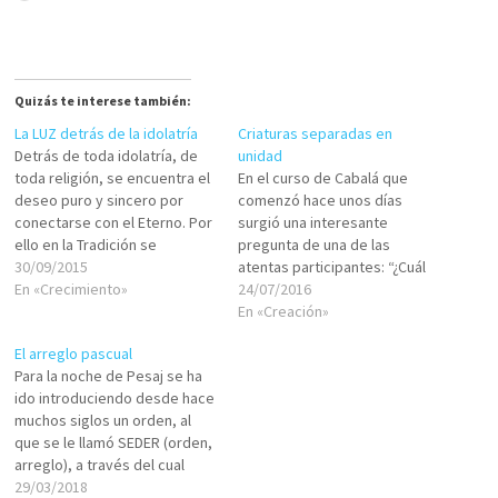
Quizás te interese también:
La LUZ detrás de la idolatría
Criaturas separadas en
Detrás de toda idolatría, de
unidad
toda religión, se encuentra el
En el curso de Cabalá que
deseo puro y sincero por
comenzó hace unos días
conectarse con el Eterno. Por
surgió una interesante
ello en la Tradición se
pregunta de una de las
denomina a la idolatría como
30/09/2015
atentas participantes: “¿Cuál
AVODÁ ZARÁ, un servicio
En «Crecimiento»
es el motivo por el cual el
24/07/2016
extraño; porque, se busca
Creador nos separó de la
En «Creación»
servir al Señor, pero de
unidad básica llamada IEJIDÁ,
El arreglo pascual
modos que son ajenos. Como
si estando en unidad
Para la noche de Pesaj se ha
suele ocurrir,…
podríamos estar en
ido introduciendo desde hace
perfección y sin
muchos siglos un orden, al
sufrimientos?”.Como
que se le llamó SEDER (orden,
estábamos al…
arreglo), a través del cual
cumplimos con todas las
29/03/2018