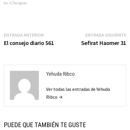
reglas y seguimos la mayoría
En «CTerapia»
de las costumbres clásicas
para esta oportunidad.Lo
escribimos aquí debajo, en
mayúsculas, junto a…
Navegación
Entrada
E
ENTRADA ANTERIOR
ENTRADA SIGUIENTE
anterior:
s
El consejo diario 561
Sefirat Haomer 31
de
entradas
Yehuda Ribco
Ver todas las entradas de Yehuda
Ribco →
PUEDE QUE TAMBIÉN TE GUSTE