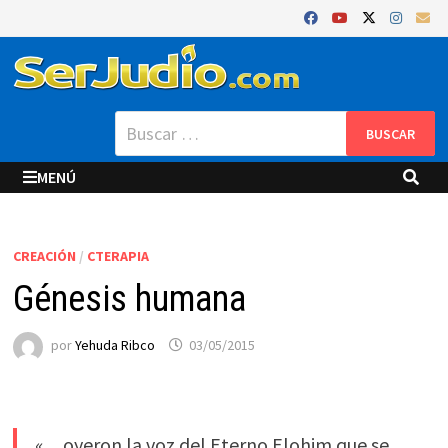
Saltar
al
contenido
Buscar:
MENÚ
CREACIÓN
/
CTERAPIA
Génesis humana
por
Yehuda Ribco
03/05/2015
«…oyeron la voz del Eterno Elohim que se