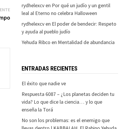
rydhelexcv
en
Por qué un judío y un gentil
Entrada
IENTE
leal al Eterno no celebra Halloween
siguiente:
empo
rydhelexcv
en
El poder de bendecir: Respeto
y ayuda al pueblo judío
Yehuda Ribco
en
Mentalidad de abundancia
ENTRADAS RECIENTES
El éxito que nadie ve
Respuesta 6087 – ¿Los planetas deciden tu
vida? Lo que dice la ciencia… y lo que
enseña la Torá
No son los problemas: es el enemigo que
llevas dentro | KABBALAH. El Rabino Yehuda