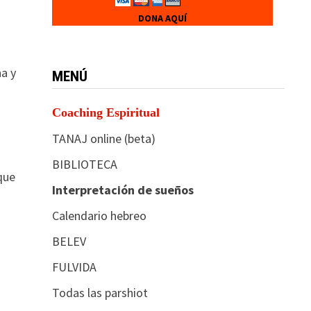
DONA AQUÍ
a y
MENÚ
Coaching Espiritual
TANAJ online (beta)
BIBLIOTECA
que
Interpretación de sueños
Calendario hebreo
BELEV
FULVIDA
Todas las parshiot