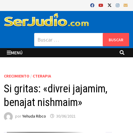
Saltar
al
contenido
Buscar:
MENÚ
CRECIMIENTO
/
CTERAPIA
Si gritas: «divrei jajamim,
benajat nishmaim»
por
Yehuda Ribco
30/06/2021