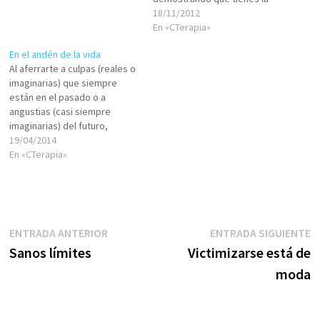
razón, ni asentando algún
18/11/2012
dato interesante para
En «CTerapia»
favorecer tu punto, sino
En el andén de la vida
simplemente dejas ver que tu
Al aferrarte a culpas (reales o
EGO te esclaviza muy bien. En
imaginarias) que siempre
vez de emplear las
están en el pasado o a
herramientas…
angustias (casi siempre
imaginarias) del futuro,
desperdicias tus energías,
19/04/2014
malgastas tu tiempo, dejas
En «CTerapia»
de vivir el presente. Caso 1. El
tren ya partió y no lo tomaste,
¿sirve de algo tu enojo y
molestia? ¿Volverá…
Navegación
Entrada
E
ENTRADA ANTERIOR
ENTRADA SIGUIENTE
anterior:
s
Sanos límites
Victimizarse está de
de
moda
entradas