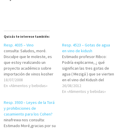
Quizás te interese también:
Resp. 4035 – Vino
Resp. 4523 – Gotas de agua
consulta: Saludos, moré.
en vino de kidush
Disculpe que le moleste, es
Estimado profesor Ribco:
que estoy realizando un
Podría explicarme, ¿ qué
proyecto académico sobre
significan las tres gotas de
importación de vinos kosher
agua ( Mezigá ) que se vierten
de Argentina para
18/07/2008
en el vino del Kidush del
comercializarlos en Perú. Me
En «Alimentos y bebidas»
Seder de Pésaj ? Las
26/08/2012
gustaria consultarle: 1- Sobre
explicaciones que he
En «Alimentos y bebidas»
el uso ritual del vino en el
encontrado, son vagas.
Resp. 3930 – Leyes de la Torá
judaísmo. 2- A líneas
Agradezco al Eterno la ayuda
y prohibiciones de
generales el proceso
que desde hace tiempo
casamiento para los Cohen?
productivo para que un vino
brinda a todos, deseándole
ninafrewa nos consulta:
sea…
una…
Estimado Moré,gracias por su