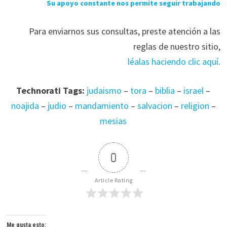
Su apoyo constante nos permite seguir trabajando
Para enviarnos sus consultas, preste atención a las
reglas de nuestro sitio,
léalas haciendo clic aquí
.
Technorati Tags:
judaismo
–
tora
–
biblia
–
israel
–
noajida
–
judio
–
mandamiento
–
salvacion
–
religion
–
mesias
0
Article Rating
Me gusta esto: