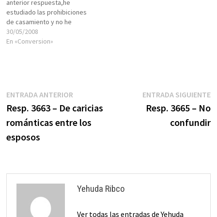
anterior respuesta,he
estudiado las prohibiciones
de casamiento y no he
encontrado donde diga que
30/05/2008
se le prohibe casarse con
En «Conversion»
judia conversa,en donde
sale?si un converso tiene
todos los derechos de un
judio de nacimiento porque
prohibir casarse?gracias por
Navegación
Entrada
E
ENTRADA ANTERIOR
ENTRADA SIGUIENTE
su ayuda Ninoska Cedeño,
anterior:
s
Resp. 3663 – De caricias
Resp. 3665 – No
35…
de
románticas entre los
confundir
entradas
esposos
Yehuda Ribco
Ver todas las entradas de Yehuda