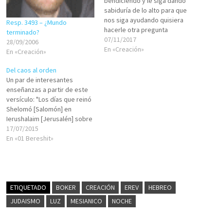
bendiciendo y le siga dando
sabiduría de lo alto para que
nos siga ayudando quisiera
Resp. 3493 – ¿Mundo
hacerle otra pregunta
terminado?
realmente existió vida
07/11/2017
28/09/2006
humana antes de Adán y Eva
En «Creación»
En «Creación»
pues dice la Biblia que en el
principio la tierra estaba
Del caos al orden
desordenada y vacía pero
Un par de interesantes
para que…
enseñanzas a partir de este
versículo: "Los días que reinó
Shelomó [Salomón] en
Ierushalaim [Jerusalén] sobre
todo Israel fue de 40 años."(1
17/07/2015
Melajim / I Reyes 11:42) ¿Días
En «01 Bereshit»
o período?Al principio del
verso nos encontramos que
en el hebreo original dice
HAIAMIM, que literalmente se
traduce…
ETIQUETADO
BOKER
CREACIÓN
EREV
HEBREO
JUDAISMO
LUZ
MESIANICO
NOCHE