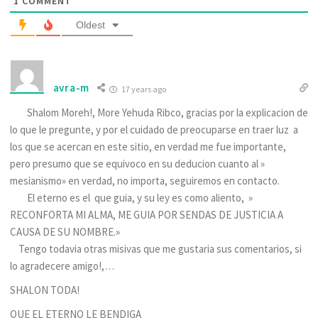
1
COMMENT
Oldest
avra-m
17 years ago
Shalom Moreh!, More Yehuda Ribco, gracias por la explicacion de
lo que le pregunte, y por el cuidado de preocuparse en traer luz a
los que se acercan en este sitio, en verdad me fue importante,
pero presumo que se equivoco en su deducion cuanto al »
mesianismo» en verdad, no importa, seguiremos en contacto.
El eterno es el que guia, y su ley es como aliento, »
RECONFORTA MI ALMA, ME GUIA POR SENDAS DE JUSTICIA A
CAUSA DE SU NOMBRE.»
Tengo todavia otras misivas que me gustaria sus comentarios, si
lo agradecere amigo!,…
SHALON TODA!
QUE EL ETERNO LE BENDIGA