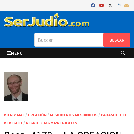
Saltar
al
contenido
Buscar:
MENÚ
BIEN Y MAL
/
CREACIÓN
/
MISIONEROS MESIANICOS
/
PARASHOT 01
BERESHIT
/
RESPUESTAS Y PREGUNTAS