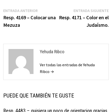
Navegación
Entrada
E
ENTRADA ANTERIOR
ENTRADA SIGUIENTE
anterior:
s
Resp. 4169 – Colocar una
Resp. 4171 – Color en el
de
Mezuza
Judaísmo.
entradas
Yehuda Ribco
Ver todas las entradas de Yehuda
Ribco →
PUEDE QUE TAMBIÉN TE GUSTE
Resp. 4483 – quisiera un poco de orientacion gracias