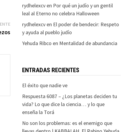
rydhelexcv
en
Por qué un judío y un gentil
leal al Eterno no celebra Halloween
Entrada
rydhelexcv
en
El poder de bendecir: Respeto
IENTE
siguiente:
ezos
y ayuda al pueblo judío
Yehuda Ribco
en
Mentalidad de abundancia
ENTRADAS RECIENTES
El éxito que nadie ve
Respuesta 6087 – ¿Los planetas deciden tu
vida? Lo que dice la ciencia… y lo que
enseña la Torá
No son los problemas: es el enemigo que
llevas dentro | KABBALAH. El Rabino Yehuda