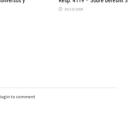
conversos y
Resp. 4119 – Sobre bereshit 3
30/10/2008
 login to comment