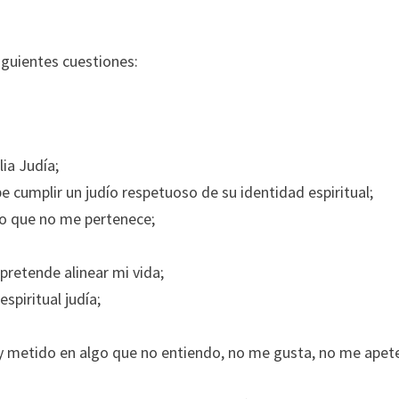
iguientes cuestiones:
ia Judía;
cumplir un judío respetuoso de su identidad espiritual;
go que no me pertenece;
retende alinear mi vida;
spiritual judía;
oy metido en algo que no entiendo, no me gusta, no me apet