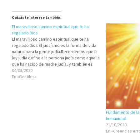
Quizás te interese también:
El maravilloso camino espiritual que te ha
regalado Dios
El maravilloso camino espiritual que te ha
regalado Dios El judaísmo es la forma de vida
natural para la gente judía.Recordemos que la
ley judía define a la persona judía como aquella
que ha nacido de madre judía, y también es
judío aquel que habiendo nacido de madre
04/03/2020
gentil decide…
En «Gentiles»
Fundamento de la e
humanidad
21/10/2020
En «Creencias er