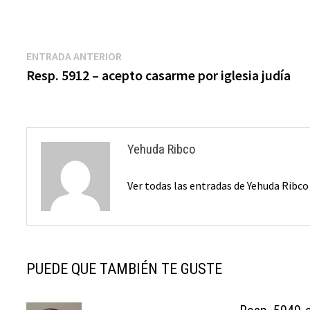
Navegación
Entrada
ENTRADA ANTERIOR
anterior:
Resp. 5912 – acepto casarme por iglesia judía
de
entradas
Yehuda Ribco
Ver todas las entradas de Yehuda Ribc
PUEDE QUE TAMBIÉN TE GUSTE