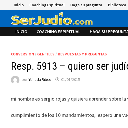
Saltar
Inicio
Coaching Espiritual
Haga su pregunta
Biblioteca
al
contenido
INICIO
COACHING ESPIRITUAL
HAGA SU PREGUNT
CONVERSION
/
GENTILES
/
RESPUESTAS Y PREGUNTAS
Resp. 5913 – quiero ser judí
por
Yehuda Ribco
01/01/2015
mi nombre es sergio rojas y quisiera aprender sobre la vi
cumplimiento de los 10 mandamientos, espero una vues