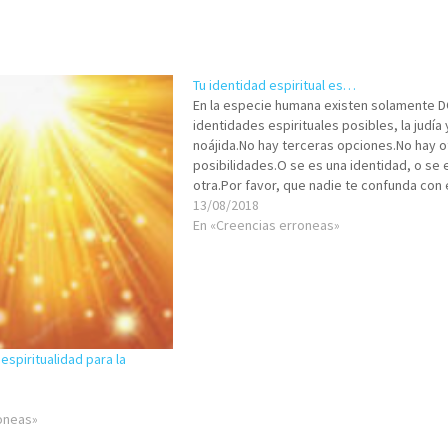
Tu identidad espiritual es…
En la especie humana existen solamente 
identidades espirituales posibles, la judía y
noájida.No hay terceras opciones.No hay o
posibilidades.O se es una identidad, o se e
otra.Por favor, que nadie te confunda con
que es esencial. Si naciste de madre judía,
13/08/2018
identidad espiritual es judía.Si…
En «Creencias erroneas»
spiritualidad para la
roneas»