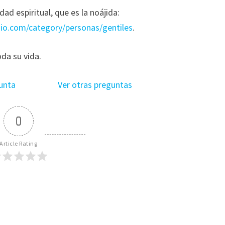
d espiritual, que es la noájida:
udio.com/category/personas/gentiles
.
oda su vida.
unta
Ver otras preguntas
0
Article Rating