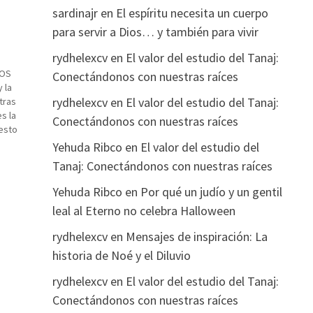
sardinajr
en
El espíritu necesita un cuerpo
para servir a Dios… y también para vivir
rydhelexcv
en
El valor del estudio del Tanaj:
DOS
Conectándonos con nuestras raíces
 la
rydhelexcv
en
El valor del estudio del Tanaj:
tras
s la
Conectándonos con nuestras raíces
 esto
 tu
Yehuda Ribco
en
El valor del estudio del
Tanaj: Conectándonos con nuestras raíces
Yehuda Ribco
en
Por qué un judío y un gentil
leal al Eterno no celebra Halloween
rydhelexcv
en
Mensajes de inspiración: La
historia de Noé y el Diluvio
rydhelexcv
en
El valor del estudio del Tanaj:
Conectándonos con nuestras raíces