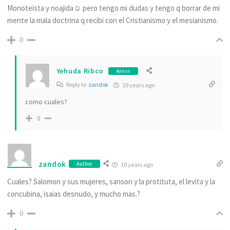
Monoteista y noajida☺ pero tengo mi dudas y tengo q borrar de mi
mente la mala doctrina q recibi con el Cristianismo y el mesianismo.
0
Yehuda Ribco
Admin
Reply to
zandok
10 years ago
como cuales?
0
zandok
Author
10 years ago
Cuales? Salomon y sus mujeres, sanson y la protituta, el levita y la
concubina, isaias desnudo, y mucho mas.?
0