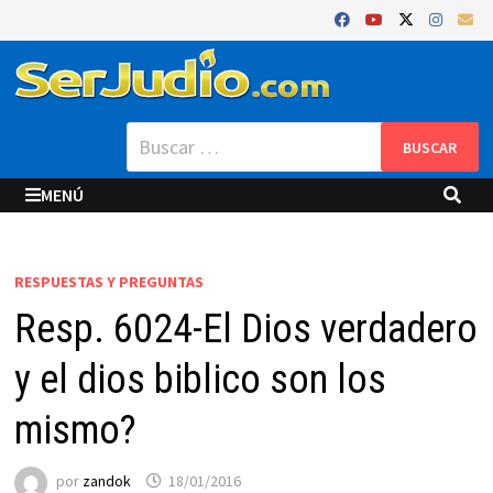
Saltar
al
contenido
Buscar:
MENÚ
RESPUESTAS Y PREGUNTAS
Resp. 6024-El Dios verdadero
y el dios biblico son los
mismo?
por
zandok
18/01/2016