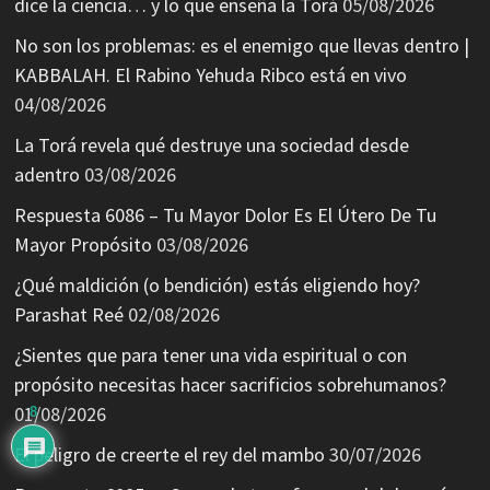
dice la ciencia… y lo que enseña la Torá
05/08/2026
No son los problemas: es el enemigo que llevas dentro |
KABBALAH. El Rabino Yehuda Ribco está en vivo
04/08/2026
La Torá revela qué destruye una sociedad desde
adentro
03/08/2026
Respuesta 6086 – Tu Mayor Dolor Es El Útero De Tu
Mayor Propósito
03/08/2026
¿Qué maldición (o bendición) estás eligiendo hoy?
Parashat Reé
02/08/2026
¿Sientes que para tener una vida espiritual o con
propósito necesitas hacer sacrificios sobrehumanos?
01/08/2026
8
El peligro de creerte el rey del mambo
30/07/2026