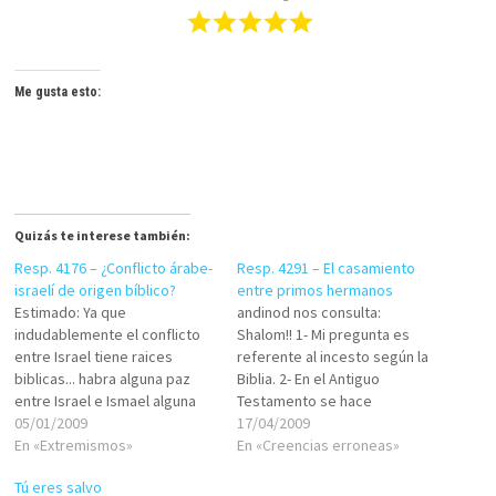
Me gusta esto:
Quizás te interese también:
Resp. 4176 – ¿Conflicto árabe-
Resp. 4291 – El casamiento
israelí de origen bíblico?
entre primos hermanos
Estimado: Ya que
andinod nos consulta:
indudablemente el conflicto
Shalom!! 1- Mi pregunta es
entre Israel tiene raices
referente al incesto según la
biblicas... habra alguna paz
Biblia. 2- En el Antiguo
entre Israel e Ismael alguna
Testamento se hace
vez.- Rodrigo Diehl.-
05/01/2009
referencia a la unión
17/04/2009
Abogado.- Argentina Buen día.
En «Extremismos»
matrimonial entre Abraham y
En «Creencias erroneas»
Discrepo rotundamente con
Sarah, hijos del mismo padre,
Tú eres salvo
su "indudablemente". El
y entre Isaac y Rebeca