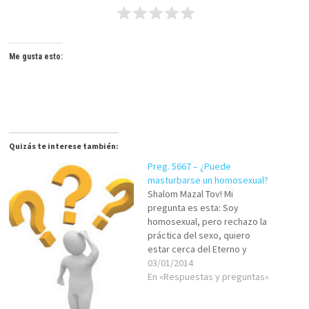
Me gusta esto:
Quizás te interese también:
Preg. 5667 – ¿Puede
masturbarse un homosexual?
Shalom Mazal Tov! Mi
pregunta es esta: Soy
homosexual, pero rechazo la
práctica del sexo, quiero
estar cerca del Eterno y
evitar el contacto físico con
03/01/2014
hombres, aun así tengo
En «Respuestas y preguntas»
mucho deseo sexual pues
tengo tan solo 24 años, mi