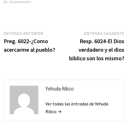
En «Conversion»
Navegación
Entrada
E
ENTRADA ANTERIOR
ENTRADA SIGUIENTE
anterior:
s
Preg. 6022-¿Como
Resp. 6024-El Dios
de
acercarme al pueblo?
verdadero y el dios
entradas
biblico son los mismo?
Yehuda Ribco
Ver todas las entradas de Yehuda
Ribco →