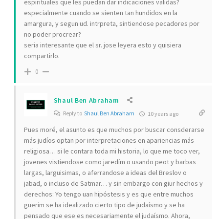
espirituales que les puedan dar indicaciones validas?
especialmente cuando se sienten tan hundidos en la
amargura, y segun ud. intrpreta, sintiendose pecadores por
no poder procrear?
seria interesante que el sr. jose leyera esto y quisiera
compartirlo.
0
Shaul Ben Abraham
Reply to
Shaul Ben Abraham
10 years ago
Pues moré, el asunto es que muchos por buscar consderarse
más judíos optan por interpretaciones en apariencias más
religiosa… si le contara toda mi historia, lo que me toco ver,
jovenes vistiendose como jaredím o usando peot y barbas
largas, larguisimas, o aferrandose a ideas del Breslov o
jabad, o incluso de Satmar… y sin embargo con giur hechos y
derechos: Yo tengo uan hipóstesis y es que entre muchos
guerim se ha idealizado cierto tipo de judaísmo y se ha
pensado que ese es necesariamente el judaísmo. Ahora,