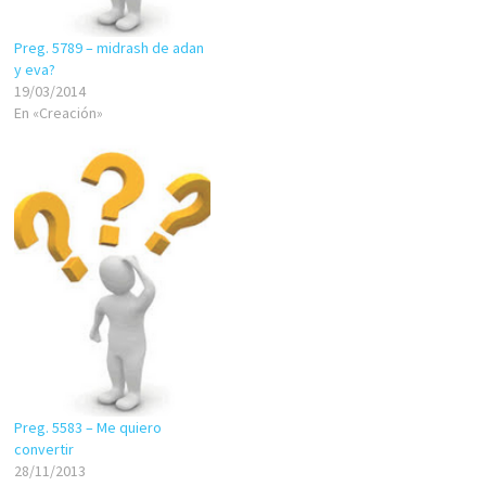
pregunta es: ¿puedo recurrir
a la masturbación para aliviar
Preg. 5789 – midrash de adan
mi…
y eva?
19/03/2014
En «Creación»
Preg. 5583 – Me quiero
convertir
28/11/2013