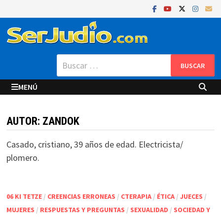
Saltar
al
contenido
Buscar:
MENÚ
AUTOR:
ZANDOK
Casado, cristiano, 39 años de edad. Electricista/
plomero.
06 KI TETZE
/
CREENCIAS ERRONEAS
/
CTERAPIA
/
ÉTICA
/
JUECES
/
MUJERES
/
RESPUESTAS Y PREGUNTAS
/
SEXUALIDAD
/
SOCIEDAD Y