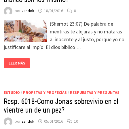
por
zandok
18/01/2016
8
(Shemot 23:07) De palabra de
mentiras te alejaras y no mataras
al inocente y al justo, porque yo no
justificare al impío. El dios biblico …
LEER MÁS
ESTUDIO
/
PROFETAS Y PROFECÍAS
/
RESPUESTAS Y PREGUNTAS
Resp. 6018-Como Jonas sobrevivio en el
vientre un de un pez?
por
zandok
05/01/2016
10