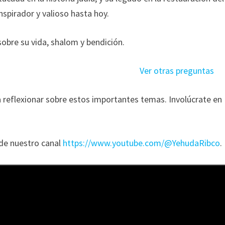
nspirador y valioso hasta hoy.
sobre su vida, shalom y bendición.
_________________________
Ver otras preguntas
 reflexionar sobre estos importantes temas. Involúcrate en
 de nuestro canal
https://www.youtube.com/@YehudaRibco
.