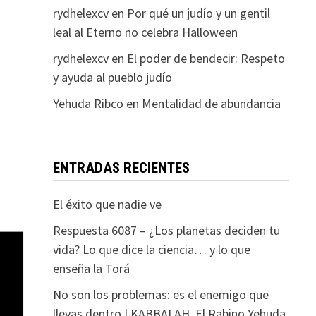
rydhelexcv
en
Por qué un judío y un gentil
leal al Eterno no celebra Halloween
rydhelexcv
en
El poder de bendecir: Respeto
y ayuda al pueblo judío
Yehuda Ribco
en
Mentalidad de abundancia
ENTRADAS RECIENTES
El éxito que nadie ve
Respuesta 6087 – ¿Los planetas deciden tu
vida? Lo que dice la ciencia… y lo que
enseña la Torá
No son los problemas: es el enemigo que
llevas dentro | KABBALAH. El Rabino Yehuda