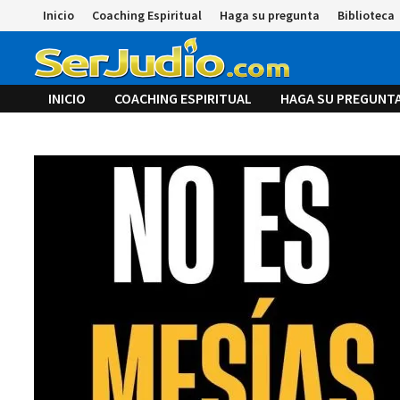
Saltar
Inicio
Coaching Espiritual
Haga su pregunta
Biblioteca
al
contenido
INICIO
COACHING ESPIRITUAL
HAGA SU PREGUNT