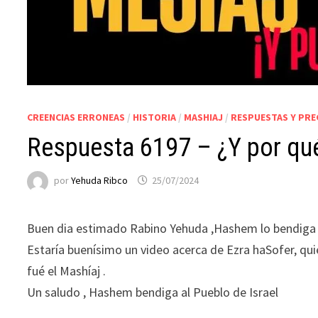
CREENCIAS ERRONEAS
/
HISTORIA
/
MASHIAJ
/
RESPUESTAS Y PR
Respuesta 6197 – ¿Y por qué
por
Yehuda Ribco
25/07/2024
Buen dia estimado Rabino Yehuda ,Hashem lo bendiga 
Estaría buenísimo un video acerca de Ezra haSofer, qu
fué el Mashíaj .
Un saludo , Hashem bendiga al Pueblo de Israel