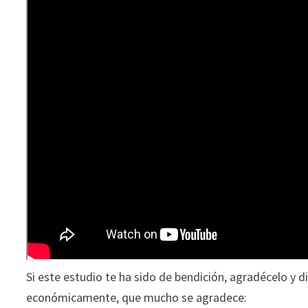
Si este estudio te ha sido de bendición, agradécelo y d
económicamente, que mucho se agradece: