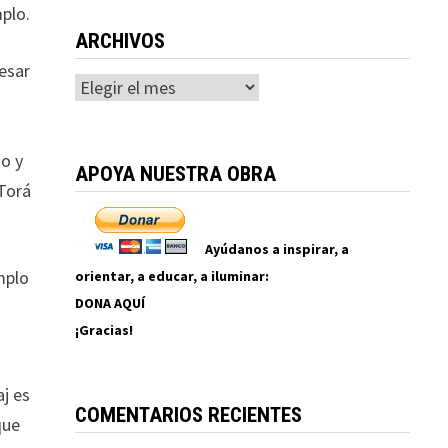
mplo.
ARCHIVOS
esar
Archivos
u
mo y
APOYA NUESTRA OBRA
 Torá
Ayúdanos a inspirar, a
mplo
orientar, a educar, a iluminar:
DONA AQUÍ
¡Gracias!
aj es
COMENTARIOS RECIENTES
que