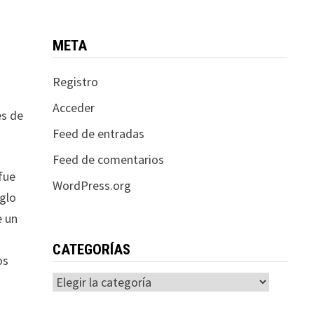
META
Registro
Acceder
es de
Feed de entradas
Feed de comentarios
 fue
WordPress.org
iglo
e un
CATEGORÍAS
os
Categorías