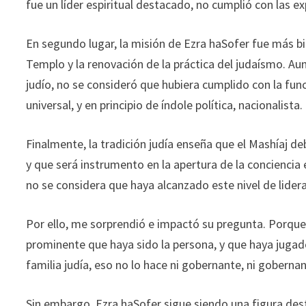
fue un líder espiritual destacado, no cumplió con las e
En segundo lugar, la misión de Ezra haSofer fue más bi
Templo y la renovación de la práctica del judaísmo. Aun
judío, no se consideró que hubiera cumplido con la fu
universal, y en principio de índole política, nacionalista.
Finalmente, la tradición judía enseña que el Mashíaj debe
y que será instrumento en la apertura de la conciencia e
no se considera que haya alcanzado este nivel de lide
Por ello, me sorprendió e impactó su pregunta. Porque
prominente que haya sido la persona, y que haya jugado
familia judía, eso no lo hace ni gobernante, ni gobernan
Sin embargo, Ezra haSofer sigue siendo una figura desta