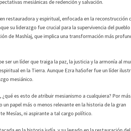
xpectativas mesiánicas de redención y salvación.
en restauradora y espiritual, enfocada en la reconstrucción 
que su liderazgo fue crucial para la supervivencia del pueblo
nción de Mashíaj, que implica una transformación más profun
 ser un líder que traiga la paz, la justicia y la armonía al m
spiritual en la Tierra. Aunque Ezra haSofer fue un líder ilustr
razgo mesiánico.
, ¿qué es esto de atribuir mesianismo a cualquiera? Por más
 un papel más o menos relevante en la historia de la gran
te Mesías, ni aspirante a tal cargo político.
cada en la historia judía, y su legado en la restauración del