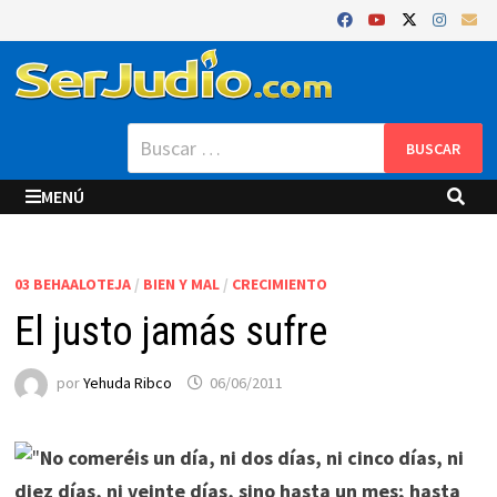
Saltar
al
contenido
Buscar:
MENÚ
03 BEHAALOTEJA
/
BIEN Y MAL
/
CRECIMIENTO
El justo jamás sufre
por
Yehuda Ribco
06/06/2011
"
No comeréis un día, ni dos días, ni cinco días, ni
diez días, ni veinte días, sino hasta un mes; hasta