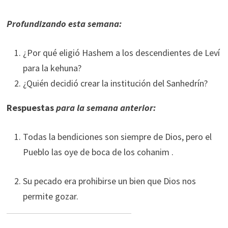
P
r
o
f
u
n
d
i
z
a
n
d
o
esta semana:
¿Por qué eligió Hashem a los descendientes de Leví
para la kehuna?
¿Quién decidió crear la institución del Sanhedrín?
Respuestas
para
l
a semana
anterio
r
:
Todas la bendiciones son siempre de Dios, pero el
Pueblo las oye de boca de los cohanim .
Su pecado era prohibirse un bien que Dios nos
permite gozar.