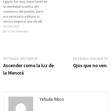
Egipto fue muy importante en
hobby se tratara,por los
mensajeros a los hombres de
la identidad israelita del
magros resultados de
Iaveish [Jabes], en Galaad, y
comienzo del pueblo, pero
nuestros
les dijo:…
era necesario extirpar lo
emprendimientos,por la falta
nocivo (impuro) que de allí
de éxito en lo…
provenía para permitir que
02/10/2015
fuera la LUZ la que
En «Crecimiento»
resplandeciera. Así el Eterno
ordenó abstenernos de
JAMETZ durante los días de
PESAJ. Festejamos,
celebramos, recordamos,
Navegación
Entrada
E
ENTRADA ANTERIOR
ENTRADA SIGUIENTE
revivimos, nos
anterior:
s
Ascender como la luz de
Ojos que no ven.
comprometemos,…
de
la Menorá
entradas
Yehuda Ribco