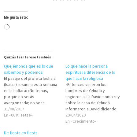
Me gusta esto:
Cargando...
Quizás te interese también:
Quejémonos que es lo que
Lo que hace la persona
sabemos y podemos
espiritual a diferencia de lo
El pasaje del profeta Ieshaiá
que hace la religiosa
(Isaías) resuena esta semana
«Entonces vinieron los
en la haftará: «No temas,
hombres de Yehudá y
porque no serás
ungieron allí a David como rey
avergonzada; no seas
sobre la casa de Yehudá.
confundida, porque no serás
31/08/2017
Informaron a David diciendo:
afrentada.»(Ieshaiá/Isaías
En «06 Ki Tetze»
'Los hombres de Iaveish
20/04/2020
54:4) En ocasiones nos
[Jabes], en Galaad, son los
En «Crecimiento»
quejamos y
que sepultaron a Shaúl.'
De fiesta en fiesta
lamentamos,como si de un
Entonces David envió