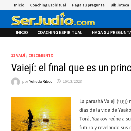
Saltar
Inicio
Coaching Espiritual
Haga su pregunta
Biblioteca
al
contenido
INICIO
COACHING ESPIRITUAL
HAGA SU PREGUNT
12 VAIJÍ
/
CRECIMIENTO
Vaiejí: el final que es un prin
por
Yehuda Ribco
26/12/2023
La parashá Vaieji (וַיְחִי) marca el final del libro de Bereshit (Génesis) y relata los últimos
días de la vida de Yaakov (יעקב), también conocido como Jacob. En esta porci
Torá, Yaakov reúne a su
futuro y revelando sus c