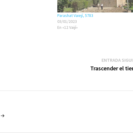
Parashat Vaiejí, 5783
03/01/2023
En «12 Vaijí»
ENTRADA SIGU
Trascender el ti
o →