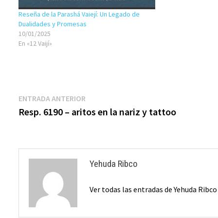
Reseña de la Parashá Vaiejí: Un Legado de
Dualidades y Promesas
10/01/2025
En «12 Vaijí»
Navegación
Entrada
ENTRADA ANTERIOR
anterior:
Resp. 6190 – aritos en la nariz y tattoo
de
entradas
Yehuda Ribco
Ver todas las entradas de Yehuda Ribc