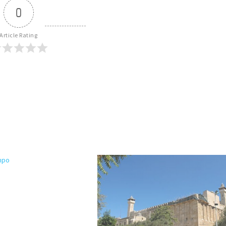
0
Article Rating
empo