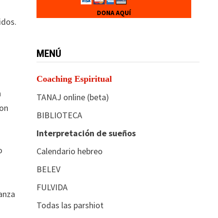
DONA AQUÍ
idos.
MENÚ
Coaching Espiritual
n
TANAJ online (beta)
con
BIBLIOTECA
Interpretación de sueños
o
Calendario hebreo
BELEV
FULVIDA
ranza
Todas las parshiot