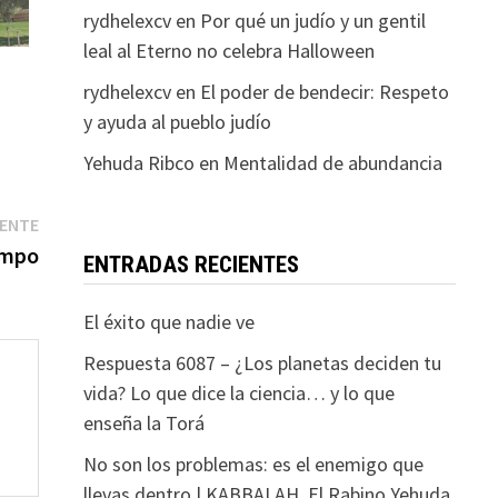
rydhelexcv
en
Por qué un judío y un gentil
leal al Eterno no celebra Halloween
rydhelexcv
en
El poder de bendecir: Respeto
y ayuda al pueblo judío
Yehuda Ribco
en
Mentalidad de abundancia
Entrada
IENTE
siguiente:
empo
ENTRADAS RECIENTES
El éxito que nadie ve
Respuesta 6087 – ¿Los planetas deciden tu
vida? Lo que dice la ciencia… y lo que
enseña la Torá
No son los problemas: es el enemigo que
llevas dentro | KABBALAH. El Rabino Yehuda