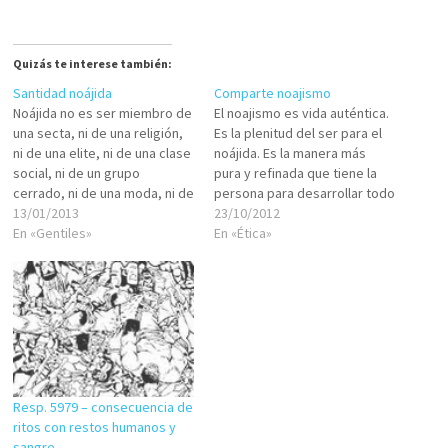
Quizás te interese también:
Santidad noájida
Comparte noajismo
Noájida no es ser miembro de
El noajismo es vida auténtica.
una secta, ni de una religión,
Es la plenitud del ser para el
ni de una elite, ni de una clase
noájida. Es la manera más
social, ni de un grupo
pura y refinada que tiene la
cerrado, ni de una moda, ni de
persona para desarrollar todo
una novedad, ni de un
13/01/2013
su potencial espiritual. Es el
23/10/2012
movimiento social, ni de... pon
En «Gentiles»
lazo sagrado que combina el
En «Ética»
el título que desees o te
cielo con la tierra. El noajismo
parezca. Realmente,…
no es para encerrarlo en la
comunidad…
Resp. 5979 – consecuencia de
ritos con restos humanos y
sangre