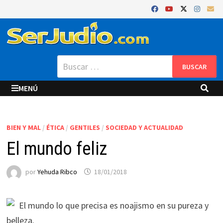
Saltar
al
contenido
Buscar:
MENÚ
BIEN Y MAL
/
ÉTICA
/
GENTILES
/
SOCIEDAD Y ACTUALIDAD
El mundo feliz
por
Yehuda Ribco
18/01/2018
El mundo lo que precisa es noajismo en su pureza y
belleza.