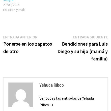
27/09/2015
En «Bien y mal»
Navegación
Entrada
E
ENTRADA ANTERIOR
ENTRADA SIGUIENTE
anterior:
s
Ponerse en los zapatos
Bendiciones para Luis
de
de otro
Diego y su hijo (mamá y
entradas
familia)
Yehuda Ribco
Ver todas las entradas de Yehuda
Ribco →