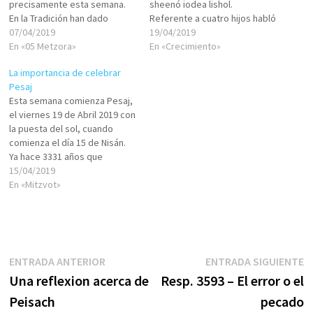
precisamente esta semana.
sheenó iodea lishol.
En la Tradición han dado
Referente a cuatro hijos habló
diversos motivos para
07/04/2019
la Torá: uno sabio, uno
19/04/2019
denominarlo de esta manera,
En «05 Metzora»
malvado, uno simple y uno
En «Crecimiento»
compartiré contigo tres: Casi
que no sabe preguntar. Éste
La importancia de celebrar
al final de la haftará que
es uno de los pasajes
Pesaj
corresponde a este día
famosos de la HAGADÁ de
Esta semana comienza Pesaj,
especial encontramos la
Pesaj.Uno de los clásicos y…
el viernes 19 de Abril 2019 con
siguiente famosa
la puesta del sol, cuando
frase:«הִנֵּ֤ה…
comienza el día 15 de Nisán.
Ya hace 3331 años que
celebramos este especial
15/04/2019
tiempo de santidad, de
En «Mitzvot»
conexión, de crecimiento, de
familia, de comunidad.Cuando
estaba en pie el Templo del
Eterno en Jerusalén,…
Navegación
Entrada
E
ENTRADA ANTERIOR
ENTRADA SIGUIENTE
anterior:
s
Una reflexion acerca de
Resp. 3593 – El error o el
de
Peisach
pecado