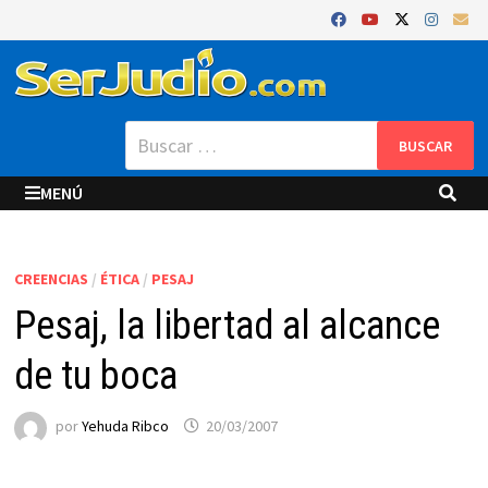
Saltar
al
contenido
Buscar:
MENÚ
CREENCIAS
/
ÉTICA
/
PESAJ
Pesaj, la libertad al alcance
de tu boca
por
Yehuda Ribco
20/03/2007