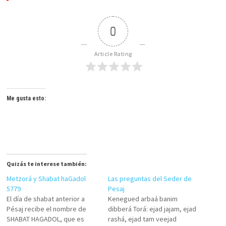
0
Article Rating
Me gusta esto:
Quizás te interese también:
Metzorá y Shabat haGadol
Las preguntas del Seder de
5779
Pesaj
El día de shabat anterior a
Kenegued arbaá banim
Pésaj recibe el nombre de
dibberá Torá: ejad jajam, ejad
SHABAT HAGADOL, que es
rashá, ejad tam veejad