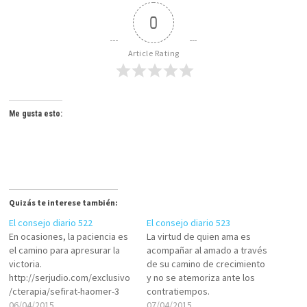
0
Article Rating
Me gusta esto:
Quizás te interese también:
El consejo diario 522
El consejo diario 523
En ocasiones, la paciencia es
La virtud de quien ama es
el camino para apresurar la
acompañar al amado a través
victoria.
de su camino de crecimiento
http://serjudio.com/exclusivo
y no se atemoriza ante los
/cterapia/sefirat-haomer-3
contratiempos.
06/04/2015
http://serjudio.com/exclusivo
07/04/2015