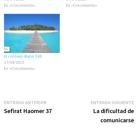
En «Crecimiento»
/cterapia/sefirat-haomer-4
En «Crecimiento»
El consejo diario 536
17/04/2015
En «Crecimiento»
Navegación
Entrada
E
ENTRADA ANTERIOR
ENTRADA SIGUIENTE
anterior:
s
Sefirat Haomer 37
La dificultad de
de
comunicarse
entradas