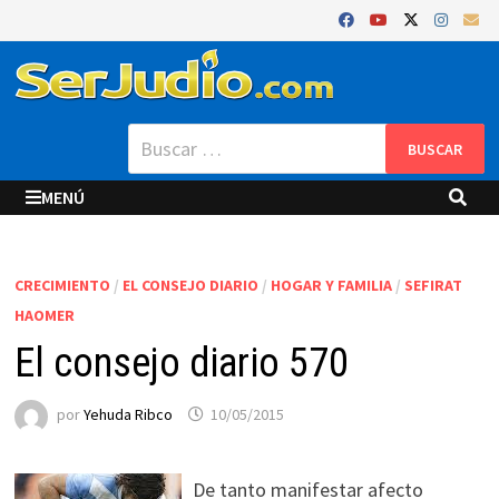
Saltar
al
contenido
Buscar:
MENÚ
CRECIMIENTO
/
EL CONSEJO DIARIO
/
HOGAR Y FAMILIA
/
SEFIRAT
HAOMER
El consejo diario 570
por
Yehuda Ribco
10/05/2015
De tanto manifestar afecto