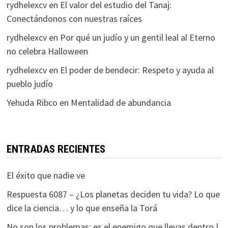
rydhelexcv
en
El valor del estudio del Tanaj:
Conectándonos con nuestras raíces
rydhelexcv
en
Por qué un judío y un gentil leal al Eterno
no celebra Halloween
rydhelexcv
en
El poder de bendecir: Respeto y ayuda al
pueblo judío
Yehuda Ribco
en
Mentalidad de abundancia
ENTRADAS RECIENTES
El éxito que nadie ve
Respuesta 6087 – ¿Los planetas deciden tu vida? Lo que
dice la ciencia… y lo que enseña la Torá
No son los problemas: es el enemigo que llevas dentro |