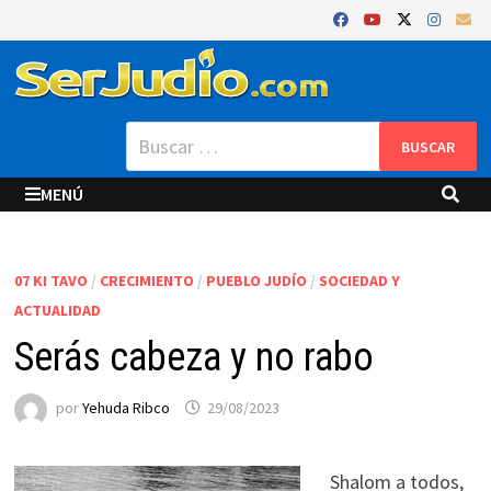
Saltar
al
contenido
Buscar:
MENÚ
07 KI TAVO
/
CRECIMIENTO
/
PUEBLO JUDÍO
/
SOCIEDAD Y
ACTUALIDAD
Serás cabeza y no rabo
por
Yehuda Ribco
29/08/2023
Shalom a todos,