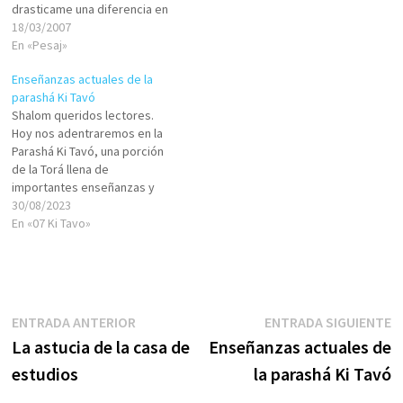
drasticame una diferencia en
nuestro pueblo al pasar a ser
18/03/2007
de una nacion de siervos y
En «Pesaj»
una nacion libre con una gran
Enseñanzas actuales de la
mision.Ahora dejenme hablar
parashá Ki Tavó
acerca de un concepto
Shalom queridos lectores.
importante de nuestro Yom
Hoy nos adentraremos en la
Tov. Cual es uno de los…
Parashá Ki Tavó, una porción
de la Torá llena de
importantes enseñanzas y
mandamientos. Ki Tavó
30/08/2023
significa "cuando entres" y
En «07 Ki Tavo»
marca el comienzo de una
nueva etapa en la vida del
pueblo de Israel, cuando
estén a punto de ingresar y
establecerse…
Navegación
Entrada
E
ENTRADA ANTERIOR
ENTRADA SIGUIENTE
anterior:
s
La astucia de la casa de
Enseñanzas actuales de
de
estudios
la parashá Ki Tavó
entradas