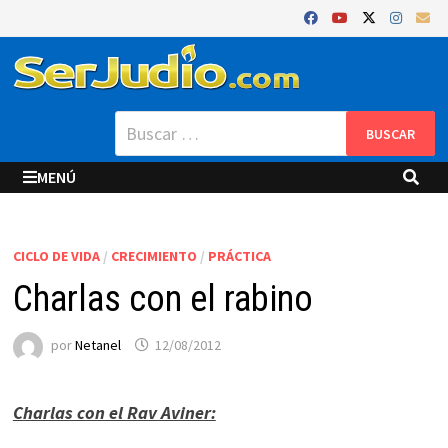
Saltar
al
contenido
Buscar:
MENÚ
CICLO DE VIDA
/
CRECIMIENTO
/
PRÁCTICA
Charlas con el rabino
por
Netanel
12/08/2012
Charlas con el Rav Aviner: