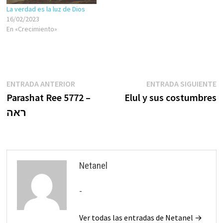
La verdad es la luz de Dios
16/02/2023
En «Crecimiento»
Navegación
Entrada
E
ENTRADA ANTERIOR
ENTRADA SIGUIENTE
anterior:
s
Parashat Ree 5772 –
Elul y sus costumbres
de
ראה
entradas
Netanel
-
Ver todas las entradas de Netanel →