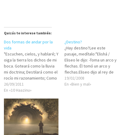
Quizás te interese también:
Dos formas de andar por la
¿Destino?
vida
¿Hay destino?Lee este
"Escuchen, cielos, y hablaré; Y
pasaje, medítalo:"Elishá /
oiga la tierra los dichos de mi
Eliseo le dijo: -Toma un arco y
boca. Goteará como la lluvia
flechas. Él tomó un arco y
mi doctrina; Destilará como el
flechas.Eliseo dijo al rey de
rocío mi razonamiento; Como
Israel: -Pon tu mano sobre el
19/02/2008
la llovizna sobre la grama, Y
26/09/2011
arco. Cuando puso su mano,
En «Bien y mal»
como rocío sobre la hierba:"
En «10 Haazinu»
Eliseo puso sus manos sobre
(Devarim 32:1,2) De esta
las manos del rey. Luego dijo:
manera comienza la parashá,
-Abre la ventana que…
y ya desde el inicio…