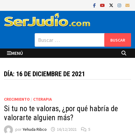
Saltar
al
contenido
Buscar:
MENÚ
DÍA:
16 DE DICIEMBRE DE 2021
CRECIMIENTO
/
CTERAPIA
Si tu no te valoras, ¿por qué habría de
valorarte alguien más?
por
Yehuda Ribco
16/12/2021
5