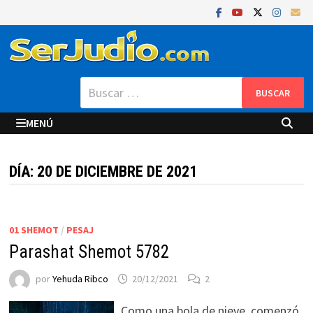
Saltar
al
contenido
Buscar:
MENÚ
DÍA:
20 DE DICIEMBRE DE 2021
01 SHEMOT
/
PESAJ
Parashat Shemot 5782
por
Yehuda Ribco
20/12/2021
2
Como una bola de nieve, comenzó