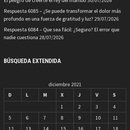
El peligro de creerte el rey del mambo
30/07/2026
Respuesta 6085 – ¿Se puede transformar el dolor más
profundo en una fuerza de gratitud y luz?
29/07/2026
Respuesta 6084 – Que sea fácil: ¿Seguro? El error que
nadie cuestiona
28/07/2026
BÚSQUEDA EXTENDIDA
diciembre 2021
D
L
M
X
J
V
S
1
2
3
4
5
6
7
8
9
10
11
12
13
14
15
16
17
18