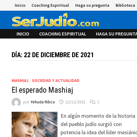
Saltar
Inicio
Coaching Espiritual
Haga su pregunta
Biblioteca
al
contenido
INICIO
COACHING ESPIRITUAL
HAGA SU PREGUNT
DÍA:
22 DE DICIEMBRE DE 2021
MASHIAJ
/
SOCIEDAD Y ACTUALIDAD
El esperado Mashiaj
por
Yehuda Ribco
22/12/2021
1
En algún momento de la historia
del pueblo judío surgió con
potencia la idea del líder mesiáni