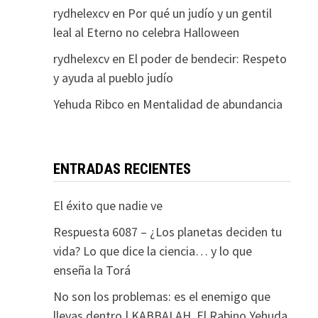
rydhelexcv
en
Por qué un judío y un gentil
leal al Eterno no celebra Halloween
rydhelexcv
en
El poder de bendecir: Respeto
y ayuda al pueblo judío
Yehuda Ribco
en
Mentalidad de abundancia
ENTRADAS RECIENTES
El éxito que nadie ve
Respuesta 6087 – ¿Los planetas deciden tu
vida? Lo que dice la ciencia… y lo que
enseña la Torá
No son los problemas: es el enemigo que
llevas dentro | KABBALAH. El Rabino Yehuda