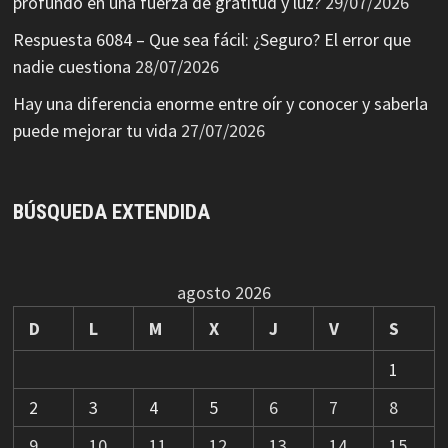
profundo en una fuerza de gratitud y luz?
29/07/2026
Respuesta 6084 – Que sea fácil: ¿Seguro? El error que
nadie cuestiona
28/07/2026
Hay una diferencia enorme entre oír y conocer y saberla
puede mejorar tu vida
27/07/2026
BÚSQUEDA EXTENDIDA
agosto 2026
D
L
M
X
J
V
S
1
2
3
4
5
6
7
8
9
10
11
12
13
14
15