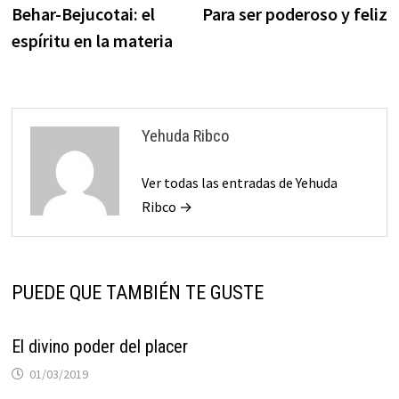
anterior:
s
Behar-Bejucotai: el
Para ser poderoso y feliz
de
espíritu en la materia
entradas
Yehuda Ribco
Ver todas las entradas de Yehuda
Ribco →
PUEDE QUE TAMBIÉN TE GUSTE
El divino poder del placer
01/03/2019