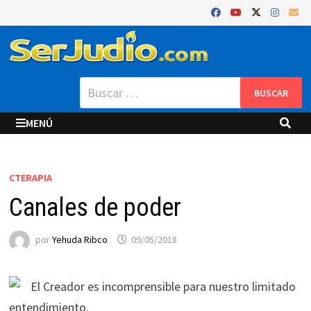
Saltar
al
contenido
Buscar:
MENÚ
CTERAPIA
Canales de poder
por
Yehuda Ribco
09/05/2018
El Creador es incomprensible para nuestro limitado
entendimiento.