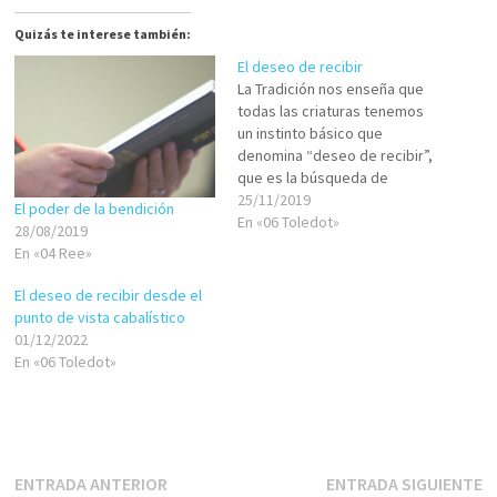
Quizás te interese también:
El deseo de recibir
La Tradición nos enseña que
todas las criaturas tenemos
un instinto básico que
denomina “deseo de recibir”,
que es la búsqueda de
conexión con la fuente de
25/11/2019
El poder de la bendición
energía, es decir, el Creador.
En «06 Toledot»
28/08/2019
En principio es un deseo
En «04 Ree»
irracional, inconsciente, que
viene incorporado a la
El deseo de recibir desde el
naturaleza de las criaturas. No
punto de vista cabalístico
es…
01/12/2022
En «06 Toledot»
Navegación
Entrada
E
ENTRADA ANTERIOR
ENTRADA SIGUIENTE