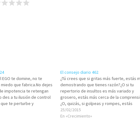
624
El consejo diario 462
l EGO te domine, no te
¿Tú crees que si gritas más fuerte, estás 
 miedo que fabrica.No dejes
demostrando que tienes razón?¿O si tu
 de impotencia te retengan
repertorio de insultos es más variado y
des a tu ilusión de control
grosero, estás más cerca de la comprens
 que te perturbe y
¿O, quizás, si golpeas y rompes, estás
o es parte del juego del EGO
probando con autoridad tu punto? A mí me
25/02/2015
 encerrado…
parece, humildemente te lo comento, que
En «Crecimiento»
es…