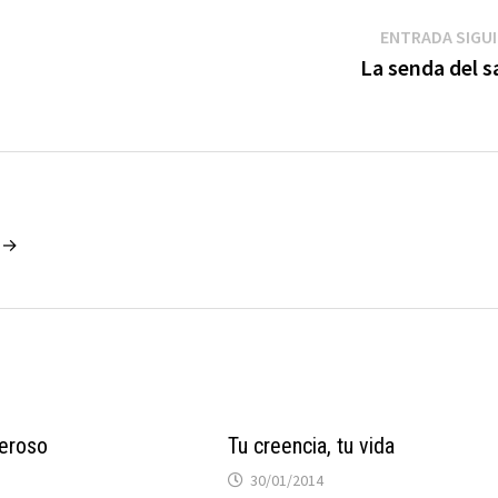
ENTRADA SIGU
La senda del s
o →
deroso
Tu creencia, tu vida
30/01/2014