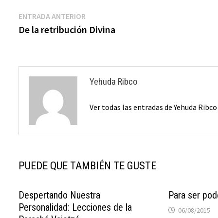
Navegación
Entrada
ENTRADA ANTERIOR
anterior:
De la retribución Divina
de
entradas
Yehuda Ribco
Ver todas las entradas de Yehuda Ribc
PUEDE QUE TAMBIÉN TE GUSTE
Despertando Nuestra
Para ser po
Personalidad: Lecciones de la
06/08/2015