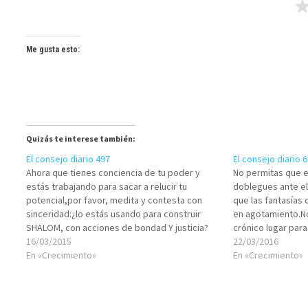
Me gusta esto:
Quizás te interese también:
El consejo diario 497
El consejo diario 
Ahora que tienes conciencia de tu poder y
No permitas que e
estás trabajando para sacar a relucir tu
doblegues ante el
potencial,por favor, medita y contesta con
que las fantasías
sinceridad:¿lo estás usando para construir
en agotamiento.No 
SHALOM, con acciones de bondad Y justicia?
crónico lugar para
¿Te das cuenta de que cuando el poder no
16/03/2015
trastorne.Todo es
22/03/2016
está sintonizado con la NESHAMÁ,
En «Crecimiento»
que te mantiene
En «Crecimiento»
probablemente sea otro…