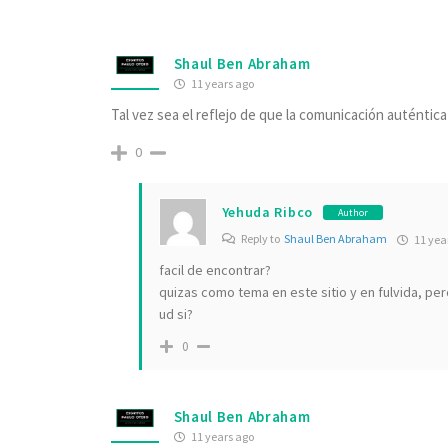
Shaul Ben Abraham
11 years ago
Tal vez sea el reflejo de que la comunicación auténtica 
0
Yehuda Ribco
Author
Reply to
Shaul Ben Abraham
11 yea
facil de encontrar?
quizas como tema en este sitio y en fulvida, pe
ud si?
0
Shaul Ben Abraham
11 years ago