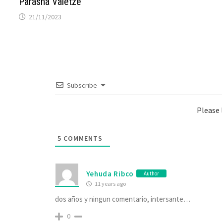
Parashá Vaietzé
21/11/2023
Subscribe
Please
5
COMMENTS
Yehuda Ribco
Author
11 years ago
dos años y ningun comentario, intersante…
0