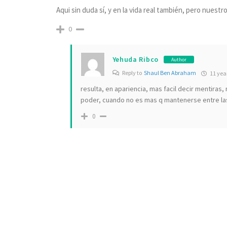
Aqui sin duda sí, y en la vida real también, pero nuestr
0
Yehuda Ribco
Author
Reply to
Shaul Ben Abraham
11 yea
resulta, en apariencia, mas facil decir mentiras,
poder, cuando no es mas q mantenerse entre las
0