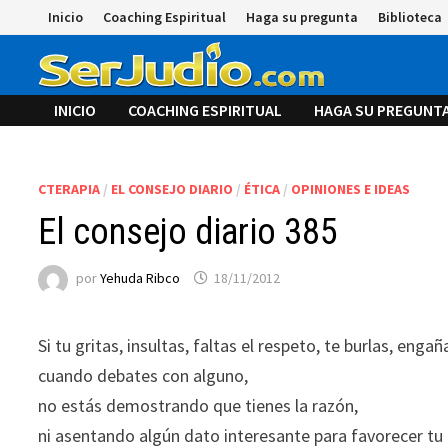
Saltar
Inicio
Coaching Espiritual
Haga su pregunta
Biblioteca
al
contenido
INICIO
COACHING ESPIRITUAL
HAGA SU PREGUNT
CTERAPIA
/
EL CONSEJO DIARIO
/
ÉTICA
/
OPINIONES E IDEAS
El consejo diario 385
por
Yehuda Ribco
18/11/2012
Si tu gritas, insultas, faltas el respeto, te burlas, enga
cuando debates con alguno,
no estás demostrando que tienes la razón,
ni asentando algún dato interesante para favorecer tu