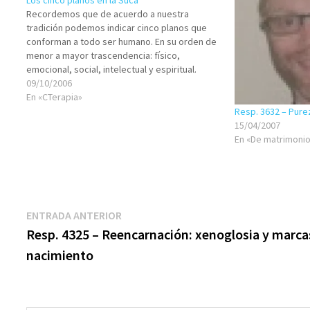
Los cinco planos en la Sucá
Recordemos que de acuerdo a nuestra
tradición podemos indicar cinco planos que
conforman a todo ser humano. En su orden de
menor a mayor trascendencia: físico,
emocional, social, intelectual y espiritual.
¿Cómo repercute la festividad de Sucot en
09/10/2006
cada uno de estos planos? Daremos ahora una
En «CTerapia»
respuesta, que esperamos sirva de…
Resp. 3632 – Pure
15/04/2007
En «De matrimonio
Navegación
Entrada
ENTRADA ANTERIOR
anterior:
Resp. 4325 – Reencarnación: xenoglosia y marca
de
nacimiento
entradas