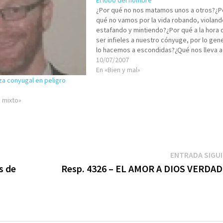
El lobo del hombre
¿Por qué no nos matamos unos a otros?¿P
qué no vamos por la vida robando, violand
estafando y mintiendo?¿Por qué a la hora 
ser infieles a nuestro cónyuge, por lo gene
lo hacemos a escondidas?¿Qué nos lleva a
“morales” y “éticos”? Para responder a es
10/07/2007
cuestión medular, filósofos,…
En «Bien y mal»
za conyugal en peligro
 mixto»
ENTRADA SIGU
s de
Resp. 4326 – EL AMOR A DIOS VERDA