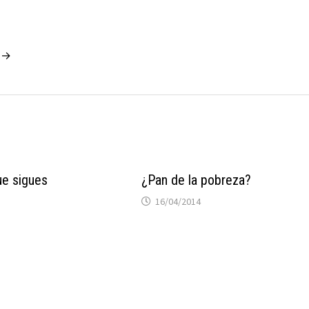
o →
ue sigues
¿Pan de la pobreza?
16/04/2014