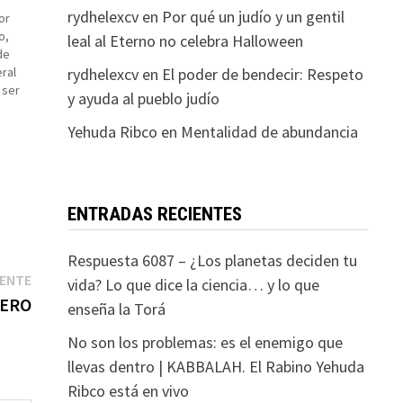
rydhelexcv
en
Por qué un judío y un gentil
or
o,
leal al Eterno no celebra Halloween
de
rydhelexcv
en
El poder de bendecir: Respeto
ral
 ser
y ayuda al pueblo judío
ta
Yehuda Ribco
en
Mentalidad de abundancia
ENTRADAS RECIENTES
Respuesta 6087 – ¿Los planetas deciden tu
Entrada
IENTE
vida? Lo que dice la ciencia… y lo que
siguiente:
DERO
enseña la Torá
No son los problemas: es el enemigo que
llevas dentro | KABBALAH. El Rabino Yehuda
Ribco está en vivo