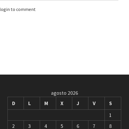
 login to comment
agosto 2026
D
L
M
X
J
V
S
1
2
3
4
5
6
7
8