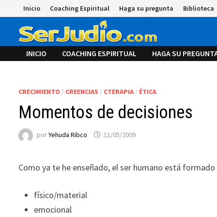
Saltar
Inicio
Coaching Espiritual
Haga su pregunta
Biblioteca
al
contenido
INICIO
COACHING ESPIRITUAL
HAGA SU PREGUNT
CRECIMIENTO
/
CREENCIAS
/
CTERAPIA
/
ÉTICA
Momentos de decisiones
por
Yehuda Ribco
11/05/2009
Como ya te he enseñado, el ser humano está formado 
físico/material
emocional