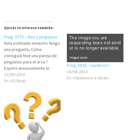
Quizás te interese también:
Preg. 5775 – Noe y pinguinos
Hola estimado meastro tengo
una pregunta, Cómo
consiguió Noé una pareja de
pingüinos para el arca ?
Preg. 5830 – nombres?
Espero ansiosamente la
18/04/2014
repuesta!!! Muchas gracias.
13/03/2014
En «Opiniones e ideas»
Isai Mercera 25 ICT Hollanda
En «02 Noaj»
Groningen Shalom. Para
responder/leer-respuestas
están los comentarios bajo
estas líneas. Agradecemos a
aquellos que con sabiduría,
inteligencia y nobleza
procedan a responder…