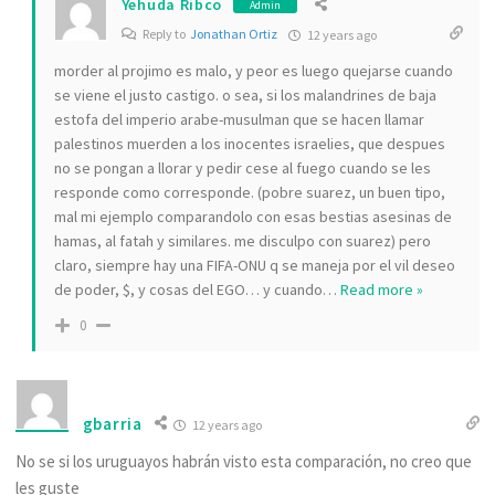
Yehuda Ribco
Admin
Reply to
Jonathan Ortiz
12 years ago
morder al projimo es malo, y peor es luego quejarse cuando
se viene el justo castigo. o sea, si los malandrines de baja
estofa del imperio arabe-musulman que se hacen llamar
palestinos muerden a los inocentes israelies, que despues
no se pongan a llorar y pedir cese al fuego cuando se les
responde como corresponde. (pobre suarez, un buen tipo,
mal mi ejemplo comparandolo con esas bestias asesinas de
hamas, al fatah y similares. me disculpo con suarez) pero
claro, siempre hay una FIFA-ONU q se maneja por el vil deseo
de poder, $, y cosas del EGO… y cuando
…
Read more »
0
gbarria
12 years ago
No se si los uruguayos habrán visto esta comparación, no creo que
les guste