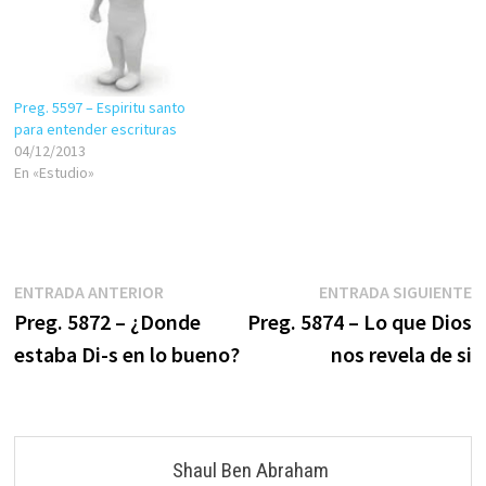
Preg. 5597 – Espiritu santo
para entender escrituras
04/12/2013
En «Estudio»
Navegación
Entrada
E
ENTRADA ANTERIOR
ENTRADA SIGUIENTE
anterior:
s
Preg. 5872 – ¿Donde
Preg. 5874 – Lo que Dios
de
estaba Di-s en lo bueno?
nos revela de si
entradas
Shaul Ben Abraham