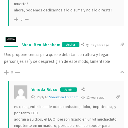
muerte?
ahora, podemos dedicarnos a lo q suma y no a lo q resta?
0
Shaul Ben Abraham
Author
12 years ago
Uno propone temas para que se debatan con altura y llegan
personajes así y se desprestigian de este modo, lamentable
0
Yehuda Ribco
Admin
Reply to
Shaul Ben Abraham
12 years ago
es q es gente llena de odio, confusion, dolor,. impotencia, y
por tanto EGO.
adoran a su dios, el EGO, personificado en un vil muchachito
impotente en un madero, pero se creen con poder para