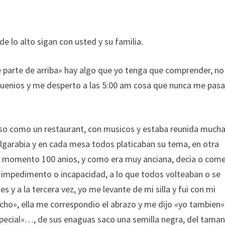
 lo alto sigan con usted y su familia.
«de parte de arriba» hay algo que yo tenga que comprender, no
suenios y me desperto a las 5:00 am cosa que nunca me pasa
ujoso como un restaurant, con musicos y estaba reunida much
 algarabia y en cada mesa todos platicaban su tema, en otra
te momento 100 anios, y como era muy anciana, decia o come
 impedimento o incapacidad, a lo que todos volteaban o se
y a la tercera vez, yo me levante de mi silla y fui con mi
mucho», ella me correspondio el abrazo y me dijo «yo tambien»
ecial»…, de sus enaguas saco una semilla negra, del taman