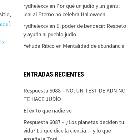
rydhelexcv
en
Por qué un judío y un gentil
leal al Eterno no celebra Halloween
itio,
 aquí
.
rydhelexcv
en
El poder de bendecir: Respeto
y ayuda al pueblo judío
as
Yehuda Ribco
en
Mentalidad de abundancia
ENTRADAS RECIENTES
Respuesta 6088 – NO, UN TEST DE ADN NO
TE HACE JUDÍO
El éxito que nadie ve
Respuesta 6087 – ¿Los planetas deciden tu
vida? Lo que dice la ciencia… y lo que
enseña la Torá