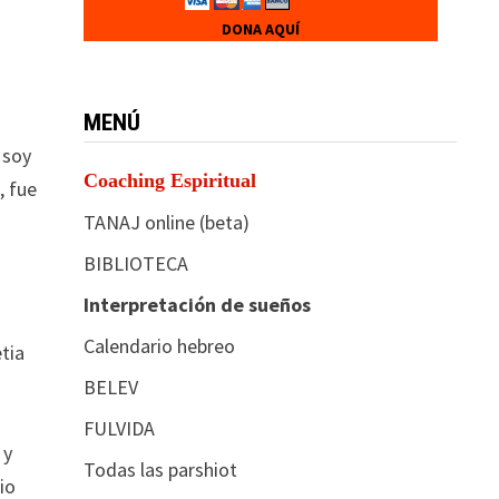
DONA AQUÍ
MENÚ
 soy
Coaching Espiritual
, fue
TANAJ online (beta)
BIBLIOTECA
a
Interpretación de sueños
Calendario hebreo
tia
BELEV
FULVIDA
 y
Todas las parshiot
io