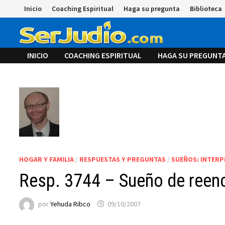
Saltar
Inicio
Coaching Espiritual
Haga su pregunta
Biblioteca
al
contenido
INICIO
COACHING ESPIRITUAL
HAGA SU PREGUNT
HOGAR Y FAMILIA
/
RESPUESTAS Y PREGUNTAS
/
SUEÑOS: INTERP
Resp. 3744 – Sueño de reen
por
Yehuda Ribco
09/10/2007