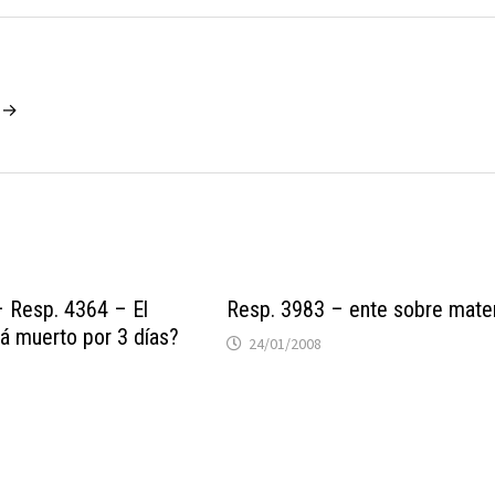
o →
 Resp. 4364 – El
Resp. 3983 – ente sobre mate
á muerto por 3 días?
24/01/2008