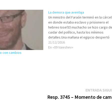
La demora que aventaja
Un ministro del Faraón terminó en la cárcel, 
en donde estaba esclavo y prisionero el
hebreo Iosef.El muchacho se hizo cargo d
cuidar del político, hasta los mínimos
detalles.Una mañana el egipcio despertó
molesto, a causa de un sueño… ¡sí que
21/12/2016
valoraban los sueños en aquella época!El 
En «09 Vaieshev»
judío…
ño con cambios
ENTRADA SIGU
Resp. 3745 – Momento de cam