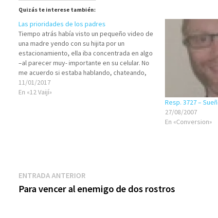
Quizás te interese también:
Las prioridades de los padres
Tiempo atrás había visto un pequeño video de
una madre yendo con su hijita por un
estacionamiento, ella iba concentrada en algo
–al parecer muy- importante en su celular. No
me acuerdo si estaba hablando, chateando,
estupidiciando con la infinidad de banalidades
11/01/2017
absurdas de los eventos cyber sociales que
En «12 Vaijí»
las…
Resp. 3727 – Sue
27/08/2007
En «Conversion»
Navegación
Entrada
ENTRADA ANTERIOR
anterior:
Para vencer al enemigo de dos rostros
de
entradas