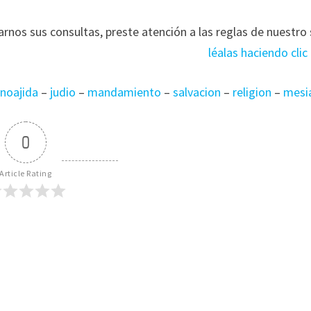
arnos sus consultas, preste atención a las reglas de nuestro s
léalas haciendo clic
noajida
–
judio
–
mandamiento
–
salvacion
–
religion
–
mesi
0
Article Rating