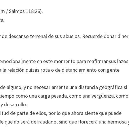
lim / Salmos 118:26).
va.
gar de descanso terrenal de sus abuelos. Recuerde donar diner
 emocionalmente en este momento para reafirmar sus lazos
r la relación quizás rota o de distanciamiento con gente
de alguno, y no necesariamente una distancia geográfica si
un tiempo como una carga pesada, como una vergüenza, como
y desarrollo.
titud de parte de ellos, por lo que ahora siente que puede
a de que no será defraudado, sino que florecerá una hermosa 