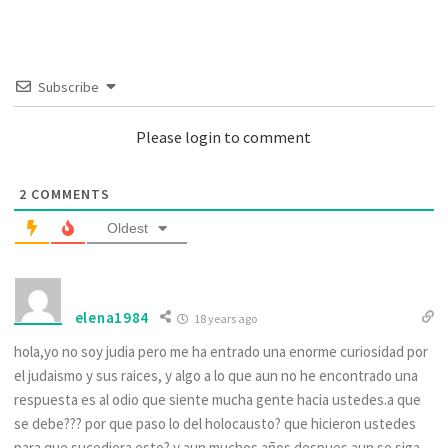
Subscribe
Please login to comment
2
COMMENTS
Oldest
elena1984
18 years ago
hola,yo no soy judia pero me ha entrado una enorme curiosidad por
el judaismo y sus raices, y algo a lo que aun no he encontrado una
respuesta es al odio que siente mucha gente hacia ustedes.a que
se debe??? por que paso lo del holocausto? que hicieron ustedes
para que sucediera esto? y aun muchos años despues aun se siga