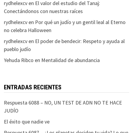
rydhelexcv
en
El valor del estudio del Tanaj:
Conectándonos con nuestras raíces
rydhelexcv
en
Por qué un judío y un gentil leal al Eterno
no celebra Halloween
rydhelexcv
en
El poder de bendecir: Respeto y ayuda al
pueblo judío
Yehuda Ribco
en
Mentalidad de abundancia
ENTRADAS RECIENTES
Respuesta 6088 – NO, UN TEST DE ADN NO TE HACE
JUDÍO
El éxito que nadie ve
Respuesta 6087 – ¿Los planetas deciden tu vida? Lo que