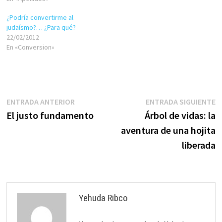
hoy sobre un tema que tiene
¿Podría convertirme al
más de tres mil años de
judaísmo?… ¿Para qué?
existencia y todavía hay…
22/02/2012
En «Conversion»
Navegación
Entrada
E
ENTRADA ANTERIOR
ENTRADA SIGUIENTE
anterior:
s
El justo fundamento
Árbol de vidas: la
de
aventura de una hojita
entradas
liberada
Yehuda Ribco