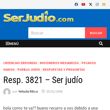
Saltar
al
contenido
Buscar:
MENÚ
CREENCIAS ERRONEAS
/
MISIONEROS MESIANICOS
/
PECADOS
VARIOS
/
PUEBLO JUDÍO
/
RESPUESTAS Y PREGUNTAS
Resp. 3821 – Ser judío
por
Yehuda Ribco
05/02/2008
hola como te va?? bueno recurro a vos debido a una