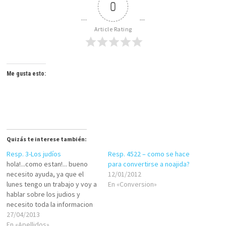
0
Article Rating
Me gusta esto:
Quizás te interese también:
Resp. 3-Los judíos
Resp. 4522 – como se hace
hola!...como estan!... bueno
para convertirse a noajida?
necesito ayuda, ya que el
12/01/2012
lunes tengo un trabajo y voy a
En «Conversion»
hablar sobre los judios y
necesito toda la informacion
posible! gracias! Me pides
27/04/2013
que te conteste de hoy para
En «Apellidos»