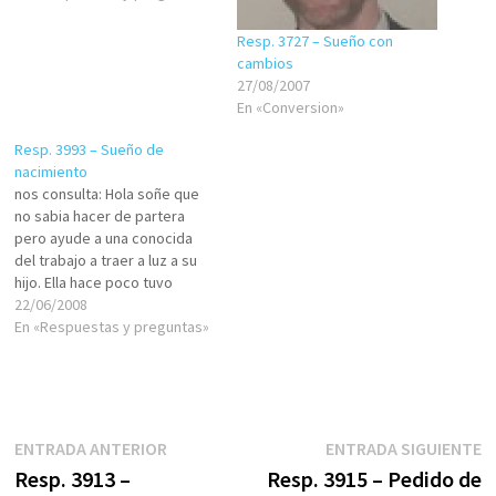
Resp. 3727 – Sueño con
cambios
27/08/2007
En «Conversion»
Resp. 3993 – Sueño de
nacimiento
nos consulta: Hola soñe que
no sabia hacer de partera
pero ayude a una conocida
del trabajo a traer a luz a su
hijo. Ella hace poco tuvo
familia en la realidad. TAmbien
22/06/2008
sueño mucho con arañas que
En «Respuestas y preguntas»
me siguen pero me escondo.
Sebastian Polino, Paraguay
Shalom, "Bendito el que…
Navegación
Entrada
E
ENTRADA ANTERIOR
ENTRADA SIGUIENTE
anterior:
s
Resp. 3913 –
Resp. 3915 – Pedido de
de