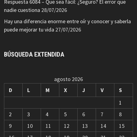
Respuesta 6084 – Que sea fácil: ¿Seguro? El error que
nadie cuestiona
28/07/2026
Hay una diferencia enorme entre oír y conocer y saberla
puede mejorar tu vida
27/07/2026
BÚSQUEDA EXTENDIDA
agosto 2026
D
L
M
X
J
V
S
1
2
3
4
5
6
7
8
9
10
11
12
13
14
15