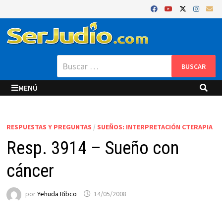
Saltar
al
contenido
Buscar:
MENÚ
RESPUESTAS Y PREGUNTAS
/
SUEÑOS: INTERPRETACIÓN CTERAPIA
Resp. 3914 – Sueño con
cáncer
por
Yehuda Ribco
14/05/2008