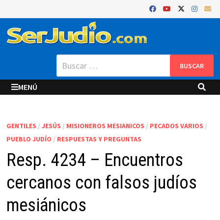
Saltar
al
contenido
Buscar:
MENÚ
GENTILES
/
JESÚS
/
MISIONEROS MESIANICOS
/
PECADOS VARIOS
/
PUEBLO JUDÍO
/
RESPUESTAS Y PREGUNTAS
Resp. 4234 – Encuentros
cercanos con falsos judíos
mesiánicos