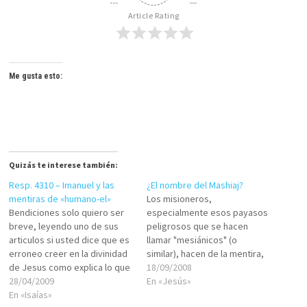
Article Rating
Me gusta esto:
Quizás te interese también:
Resp. 4310 – Imanuel y las
¿El nombre del Mashiaj?
mentiras de «humano-el»
Los misioneros,
Bendiciones solo quiero ser
especialmente esos payasos
breve, leyendo uno de sus
peligrosos que se hacen
articulos si usted dice que es
llamar "mesiánicos" (o
erroneo creer en la divinidad
similar), hacen de la mentira,
de Jesus como explica lo que
la burla, el engaño, el caos, la
18/09/2008
dice en isaias 7:14 ya que en
28/04/2009
tergiversación, el odio
En «Jesús»
en la Tanaj dice y llamaras su
En «Isaías»
gratuito, la manipulación, la