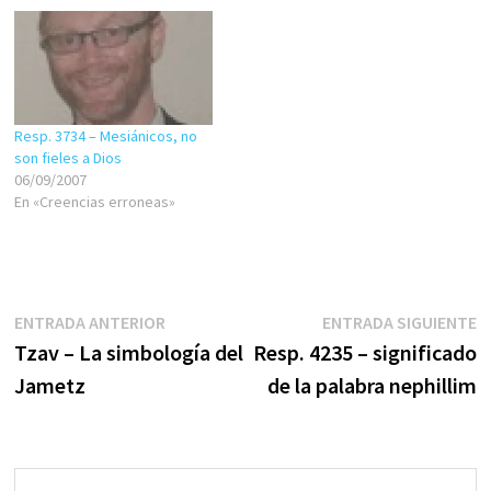
nombre Imanu-El.. DIOS CON
incoherencia, su pan
NOSOTROS que?? de una
cotidiano. Viven de mentiras,
mujer joven…
creen en mentiras, defecan
mentiras... son amos de las
mentiras o maestros…
Resp. 3734 – Mesiánicos, no
son fieles a Dios
06/09/2007
En «Creencias erroneas»
Navegación
Entrada
E
ENTRADA ANTERIOR
ENTRADA SIGUIENTE
anterior:
s
Tzav – La simbología del
Resp. 4235 – significado
de
Jametz
de la palabra nephillim
entradas