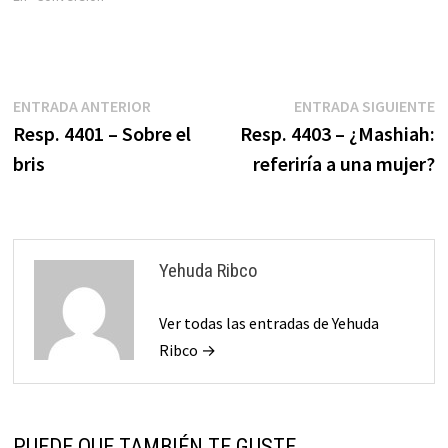
Navegación
Entrada
E
ENTRADA ANTERIOR
ENTRADA SIGUIENTE
anterior:
s
Resp. 4401 – Sobre el
Resp. 4403 – ¿Mashiah:
de
bris
referiría a una mujer?
entradas
Yehuda Ribco
Ver todas las entradas de Yehuda
Ribco →
PUEDE QUE TAMBIÉN TE GUSTE