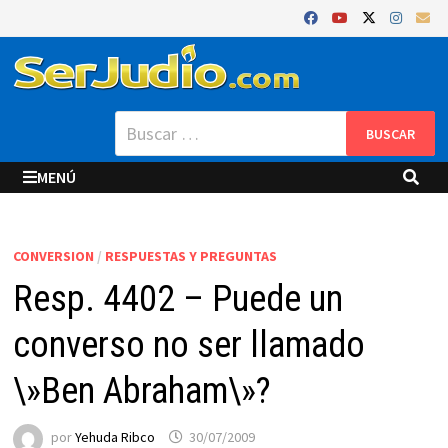
Saltar
al
contenido
Buscar:
MENÚ
CONVERSION
/
RESPUESTAS Y PREGUNTAS
Resp. 4402 – Puede un
converso no ser llamado
\»Ben Abraham\»?
por
Yehuda Ribco
30/07/2009