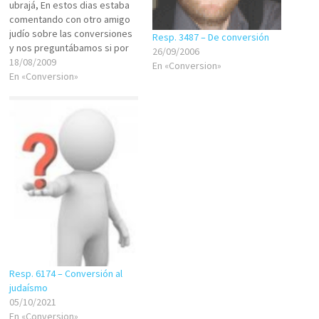
ubrajá, En estos dias estaba
comentando con otro amigo
judío sobre las conversiones
Resp. 3487 – De conversión
y nos preguntábamos si por
26/09/2006
ejemplo, una persona cuyo
18/08/2009
En «Conversion»
padre es judío pero su madre
En «Conversion»
no lo es, y al momento de su
conversión al judaísmo tomó
el nombre de Yosef, puede
ser…
Resp. 6174 – Conversión al
judaísmo
05/10/2021
En «Conversion»