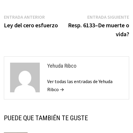
nishmat abi umori Pesaj ben
Yehuda…
Navegación
Entrada
E
ENTRADA ANTERIOR
ENTRADA SIGUIENTE
anterior:
s
Ley del cero esfuerzo
Resp. 6133–De muerte o
de
vida?
entradas
Yehuda Ribco
Ver todas las entradas de Yehuda
Ribco →
PUEDE QUE TAMBIÉN TE GUSTE