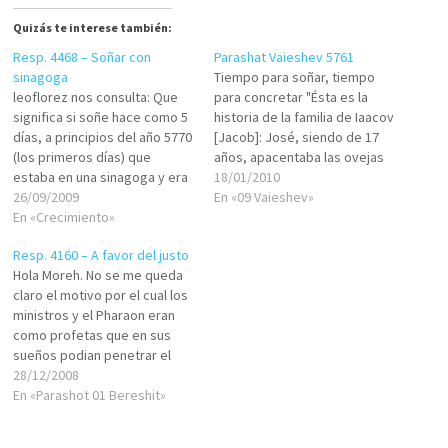
Quizás te interese también:
Resp. 4468 – Soñar con
Parashat Vaieshev 5761
sinagoga
Tiempo para soñar, tiempo
leoflorez nos consulta: Que
para concretar "Ésta es la
significa si soñe hace como 5
historia de la familia de Iaacov
días, a principios del año 5770
[Jacob]: José, siendo de 17
(los primeros días) que
años, apacentaba las ovejas
estaba en una sinagoga y era
con sus hermanos; y el joven
18/01/2010
Yom Kipur... Leo Florez, 22,
26/09/2009
estaba con los hijos de Bilha y
En «09 Vaieshev»
estudiante, PTY Buen día. Una
En «Crecimiento»
los hijos de Zilpa, mujeres de
probable interpretación es
su padre. Y José informaba a
Resp. 4160 – A favor del justo
que su alma está anhelando
su…
Hola Moreh. No se me queda
crecer en verdadera
claro el motivo por el cual los
espiritualidad, en actos…
ministros y el Pharaon eran
como profetas que en sus
sueños podian penetrar el
futuro y conocer lo que
28/12/2008
vendria. Me puede enclarecer
En «Parashot 01 Bereshit»
esta tematica por favor.
Moises Tal, Miami Leilui