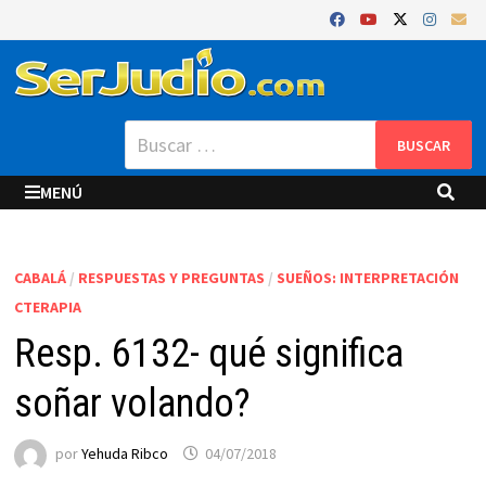
Saltar
al
contenido
Buscar:
MENÚ
CABALÁ
/
RESPUESTAS Y PREGUNTAS
/
SUEÑOS: INTERPRETACIÓN
CTERAPIA
Resp. 6132- qué significa
soñar volando?
por
Yehuda Ribco
04/07/2018