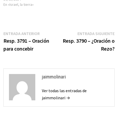
En «Israel, la tierra»
Navegación
Entrada
E
ENTRADA ANTERIOR
ENTRADA SIGUIENTE
anterior:
s
Resp. 3791 – Oración
Resp. 3790 – ¿Oración o
de
para concebir
Rezo?
entradas
jaimmolinari
Ver todas las entradas de
jaimmolinari →