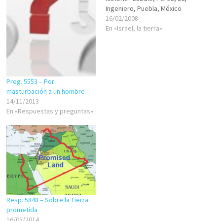
Ingeniero, Puebla, México
Shalom, ¿Que Israel? ¿El
16/02/2008
moderno Estado, el pueblo
En «Israel, la tierra»
antiguo, el patriarca judío con
ese nombre? Iebarejejá
Hashem - Dios te bendiga, y
que sepamos construir
Shalom. More Yehuda Ribco
Preg. 5553 – Por
Su…
masturbación a un hombre
14/11/2013
En «Respuestas y preguntas»
Resp. 5848 – Sobre la Tierra
prometida
16/05/2014