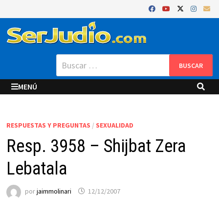
Saltar
al
contenido
Buscar:
MENÚ
RESPUESTAS Y PREGUNTAS
/
SEXUALIDAD
Resp. 3958 – Shijbat Zera
Lebatala
por
jaimmolinari
12/12/2007