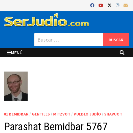
Saltar
al
contenido
Buscar:
MENÚ
01 BEMIDBAR
/
GENTILES
/
MITZVOT
/
PUEBLO JUDÍO
/
SHAVUOT
Parashat Bemidbar 5767