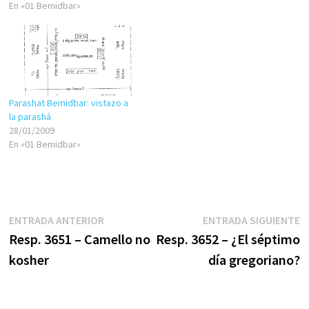
En «01 Bemidbar»
Parashat Bemidbar: vistazo a
la parashá
28/01/2009
En «01 Bemidbar»
Navegación
Entrada
E
ENTRADA ANTERIOR
ENTRADA SIGUIENTE
anterior:
s
Resp. 3651 – Camello no
Resp. 3652 – ¿El séptimo
de
kosher
día gregoriano?
entradas