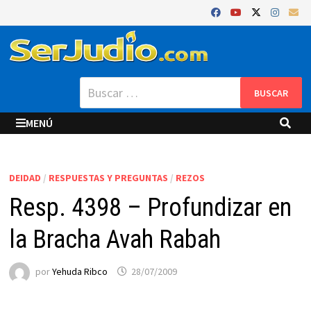
Saltar
al
contenido
Buscar:
MENÚ
DEIDAD
/
RESPUESTAS Y PREGUNTAS
/
REZOS
Resp. 4398 – Profundizar en
la Bracha Avah Rabah
por
Yehuda Ribco
28/07/2009