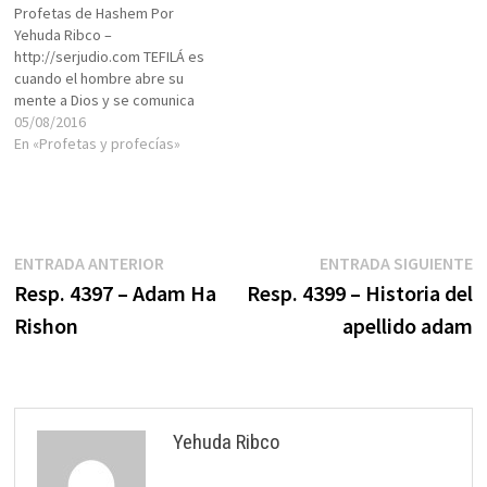
Profetas de Hashem Por
Yehuda Ribco –
http://serjudio.com TEFILÁ es
cuando el hombre abre su
mente a Dios y se comunica
con Él.Existe la TEFILÁ
05/08/2016
espontánea, aquella que
En «Profetas y profecías»
surge de la persona que
busca ese lazo con su
Creador. El deseo de la
NESHAMÁ por manifestarse
en este mundo a…
Navegación
Entrada
E
ENTRADA ANTERIOR
ENTRADA SIGUIENTE
anterior:
s
Resp. 4397 – Adam Ha
Resp. 4399 – Historia del
de
Rishon
apellido adam
entradas
Yehuda Ribco