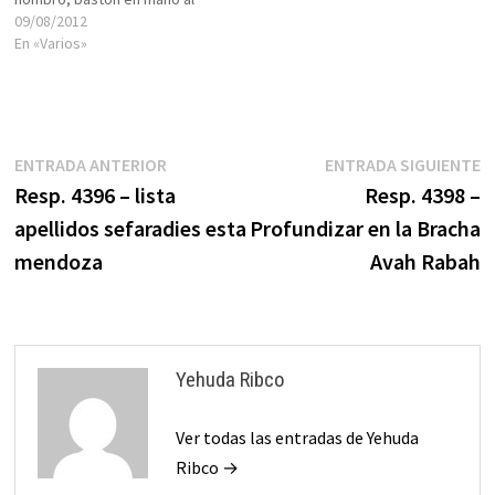
estilo “mochilero” y sale… ¿a
09/08/2012
donde? A buscarse a sí
En «Varios»
mismo. ¿y donde se
encuentra a sí mismo? Acaso
no en cualquier lugar…
Navegación
Entrada
E
ENTRADA ANTERIOR
ENTRADA SIGUIENTE
anterior:
s
Resp. 4396 – lista
Resp. 4398 –
de
apellidos sefaradies esta
Profundizar en la Bracha
entradas
mendoza
Avah Rabah
Yehuda Ribco
Ver todas las entradas de Yehuda
Ribco →