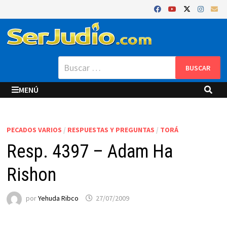
Saltar
al
contenido
Buscar:
MENÚ
PECADOS VARIOS
/
RESPUESTAS Y PREGUNTAS
/
TORÁ
Resp. 4397 – Adam Ha
Rishon
por
Yehuda Ribco
27/07/2009