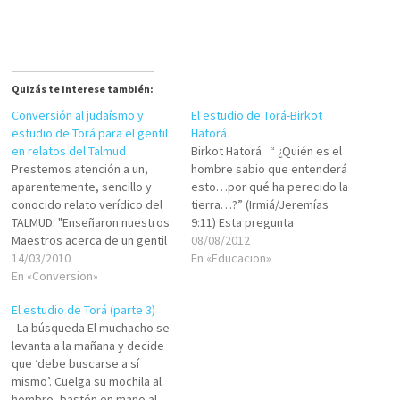
Quizás te interese también:
Conversión al judaísmo y
El estudio de Torá-Birkot
estudio de Torá para el gentil
Hatorá
en relatos del Talmud
Birkot Hatorá “ ¿Quién es el
Prestemos atención a un,
hombre sabio que entenderá
aparentemente, sencillo y
esto…por qué ha perecido la
conocido relato verídico del
tierra…?” (Irmiá/Jeremías
TALMUD: "Enseñaron nuestros
9:11) Esta pregunta
Maestros acerca de un gentil
sorprende, ya que nosotros
08/08/2012
que se presentó ante Shamai
14/03/2010
sabemos que por tres
En «Educacion»
(el supremo jefe de la
En «Conversion»
grandes pecados fue
academia que lleva su
destruida la tierra: corrupción
El estudio de Torá (parte 3)
nombre), y le dijo: '¿Cuántas
sexual, idolatría y
La búsqueda El muchacho se
Torot tienen ustedes?'. Le
derramamiento de sangre.
levanta a la mañana y decide
respondió: 'Dos, una Torá
(Iomá 9b). Y más aún, figura en
que ‘debe buscarse a sí
Escrita y una Torá…
la…
mismo’. Cuelga su mochila al
hombro, bastón en mano al