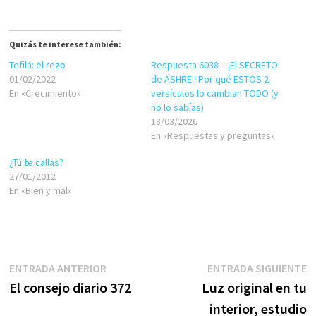
Quizás te interese también:
Tefilá: el rezo
Respuesta 6038 – ¡El SECRETO
01/02/2022
de ASHREI! Por qué ESTOS 2
En «Crecimiento»
versículos lo cambian TODO (y
no lo sabías)
18/03/2026
En «Respuestas y preguntas»
¿Tú te callas?
27/01/2012
En «Bien y mal»
Navegación
Entrada
E
ENTRADA ANTERIOR
ENTRADA SIGUIENTE
anterior:
s
El consejo diario 372
Luz original en tu
de
interior, estudio