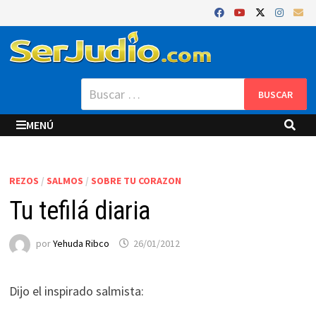
Saltar
al
contenido
Buscar:
MENÚ
REZOS
/
SALMOS
/
SOBRE TU CORAZON
Tu tefilá diaria
por
Yehuda Ribco
26/01/2012
Dijo el inspirado salmista: